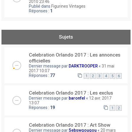
2010 23:46
Publié dans
Figurines Vintages
Réponses :
1
Sujets
Celebration Orlando 2017 : Les annonces
officielles
Dernier message par
DARKTROOPER
«
31 mai
2017 10:07
Réponses :
77
1
2
3
4
5
6
Celebration Orlando 2017 : Les exclus
Dernier message par
baronfel
«
12 avr. 2017
13:07
Réponses :
19
1
2
Celebration Orlando 2017 : Art Show
Dernier message par
Sebswgougou
«
20 mars