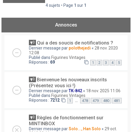
4 sujets • Page
1
sur
1
Annonces
Qui a des soucis de notifications ?
Dernier message par
polothejedi
«
28 nov. 2020
12:08
Publié dans
Figurines Vintages
Réponses :
69
1
2
3
4
5
Bienvenue les nouveaux inscrits
(Présentez vous ici !)
Dernier message par
TK-842
«
18 nov. 2025 11:06
Publié dans
Figurines Vintages
Réponses :
7212
…
1
478
479
480
481
Règles de fonctionnement sur
MINTINBOX
Dernier message par
Solo..., Han Solo
«
29 oct.