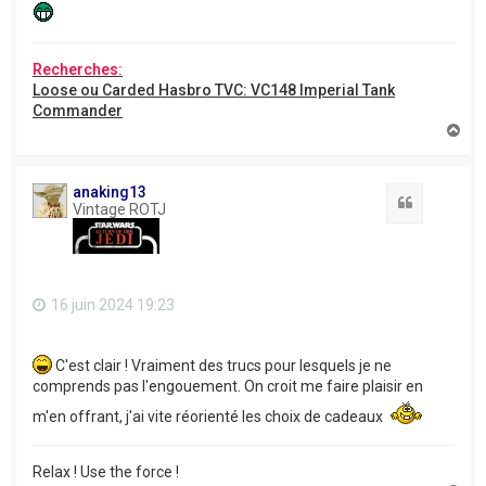
Recherches:
Loose ou Carded Hasbro TVC: VC148 Imperial Tank
Commander
H
a
u
t
anaking13
Citation
Vintage ROTJ
16 juin 2024 19:23
C'est clair ! Vraiment des trucs pour lesquels je ne
comprends pas l'engouement. On croit me faire plaisir en
m'en offrant, j'ai vite réorienté les choix de cadeaux
Relax ! Use the force !