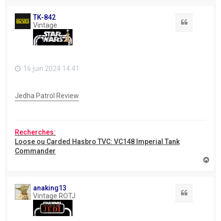
u
t
TK-842
Citation
Vintage
16 juin 2024 14:41
Jedha Patrol Review
Recherches:
Loose ou Carded Hasbro TVC: VC148 Imperial Tank
Commander
H
a
u
t
anaking13
Citation
Vintage ROTJ