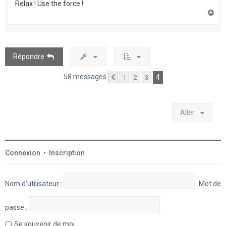
Relax ! Use the force !
H
a
u
t
Répondre
58 messages
4
1
2
3
Précédent
Aller
Connexion
•
Inscription
Nom d’utilisateur :
Mot de
passe :
Se souvenir de moi