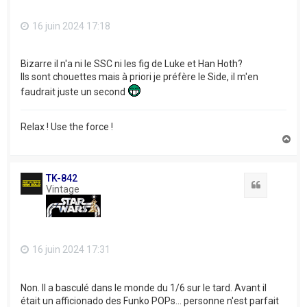
16 juin 2024 17:18
Bizarre il n'a ni le SSC ni les fig de Luke et Han Hoth?
Ils sont chouettes mais à priori je préfère le Side, il m'en
faudrait juste un second
Relax ! Use the force !
H
a
u
t
TK-842
Citation
Vintage
16 juin 2024 17:31
Non. Il a basculé dans le monde du 1/6 sur le tard. Avant il
était un afficionado des Funko POPs... personne n'est parfait