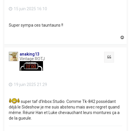
15 juin 2025 16:10
Super sympa ces tauntauns !!
H
a
u
t
anaking13
Citation
Vintage ROTJ
19 juin 2025 21:29
super taf d’Inbox Studio. Comme Tk-842 possédant
déjà le Sideshow je me suis abstenu mais avec regret quand
même. Réunir Han et Luke chevauchant leurs montures ça a
de la gueule.