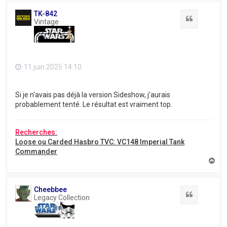
u
t
TK-842
Citation
Vintage
11 juin 2025 14:10
Si je n'avais pas déjà la version Sideshow, j'aurais
probablement tenté. Le résultat est vraiment top.
Recherches:
Loose ou Carded Hasbro TVC: VC148 Imperial Tank
Commander
H
a
u
t
Cheebbee
Citation
Legacy Collection