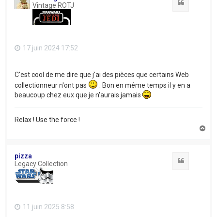
Citation
Vintage ROTJ
17 juin 2024 17:52
C'est cool de me dire que j'ai des pièces que certains Web
collectionneur n'ont pas
. Bon en même temps il y en a
beaucoup chez eux que je n'aurais jamais
Relax ! Use the force !
H
a
u
t
pizza
Citation
Legacy Collection
11 juin 2025 8:58