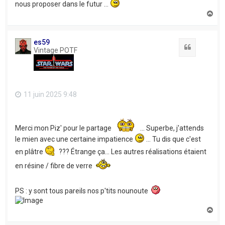
nous proposer dans le futur ...
H
a
u
t
es59
Citation
Vintage POTF
11 juin 2025 9:48
Merci mon Piz' pour le partage
... Superbe, j'attends
le mien avec une certaine impatience
... Tu dis que c'est
en plâtre
??? Étrange ça... Les autres réalisations étaient
en résine / fibre de verre
PS : y sont tous pareils nos p'tits nounoute
H
a