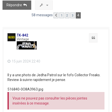
Répondre
58 messages
4
1
2
3
Précédent
TK-842
Citation
Vintage
15 juin 2024 22:40
Il y a une photo de Jedha Patrol sur le fofo Collector Freaks.
Review à suivre rapidement je pense.
516840-0O8A3963.jpg
Vous ne pouvez pas consulter les pièces jointes
insérées à ce message.