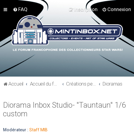
FAQ
Inscription
Connexion
Accueil
Accueil du forum
Créations perso - Expo collections - Costumes
Dioramas
Diorama Inbox Studio- "Tauntaun" 1/6
custom
Modérateur :
Staff MIB