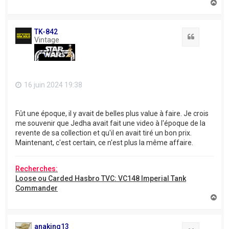
H
a
u
t
TK-842
Citation
Vintage
16 juin 2024 19:38
Fût une époque, il y avait de belles plus value à faire. Je crois
me souvenir que Jedha avait fait une video à l'époque de la
revente de sa collection et qu'il en avait tiré un bon prix.
Maintenant, c'est certain, ce n'est plus la même affaire.
Recherches:
Loose ou Carded Hasbro TVC: VC148 Imperial Tank
Commander
H
a
u
t
anaking13