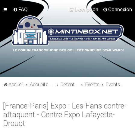
FAQ
Inscription
Connexion
Accueil
Accueil du forum
Détente et communauté Mint In Box
Events
Events - Sortie - Salons
[France-Paris] Expo : Les Fans contre-
attaquent - Centre Expo Lafayette-
Drouot