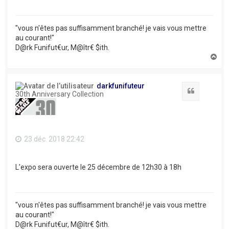
"vous n'êtes pas suffisamment branché! je vais vous mettre
au courant!"
D@rk Funifut€ur, M@îtr€ $ith.
H
a
u
t
darkfunifuteur
Citation
30th Anniversary Collection
23 déc. 2018 22:42
L'expo sera ouverte le 25 décembre de 12h30 à 18h
"vous n'êtes pas suffisamment branché! je vais vous mettre
au courant!"
D@rk Funifut€ur, M@îtr€ $ith.