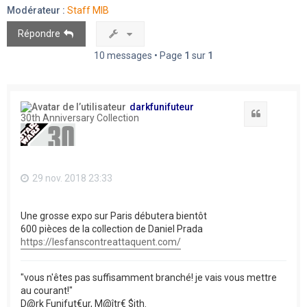
Modérateur :
Staff MIB
Répondre
10 messages • Page
1
sur
1
darkfunifuteur
Citation
30th Anniversary Collection
29 nov. 2018 23:33
Une grosse expo sur Paris débutera bientôt
600 pièces de la collection de Daniel Prada
https://lesfanscontreattaquent.com/
"vous n'êtes pas suffisamment branché! je vais vous mettre
au courant!"
D@rk Funifut€ur, M@îtr€ $ith.