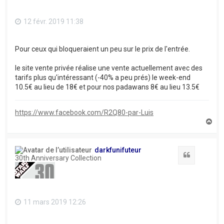
12 févr. 2019 11:38
Pour ceux qui bloqueraient un peu sur le prix de l'entrée.
le site vente privée réalise une vente actuellement avec des
tarifs plus qu'intéressant (-40% a peu prés) le week-end
10.5€ au lieu de 18€ et pour nos padawans 8€ au lieu 13.5€
https://www.facebook.com/R2Q80-par-Luis
H
a
u
t
darkfunifuteur
Citation
30th Anniversary Collection
11 mars 2019 12:26