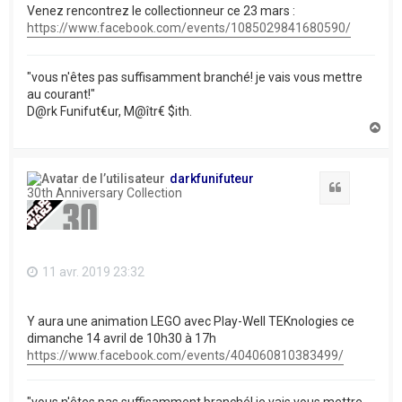
Venez rencontrez le collectionneur ce 23 mars :
https://www.facebook.com/events/1085029841680590/
"vous n'êtes pas suffisamment branché! je vais vous mettre
au courant!"
D@rk Funifut€ur, M@îtr€ $ith.
H
a
u
t
darkfunifuteur
Citation
30th Anniversary Collection
11 avr. 2019 23:32
Y aura une animation LEGO avec Play-Well TEKnologies ce
dimanche 14 avril de 10h30 à 17h
https://www.facebook.com/events/404060810383499/