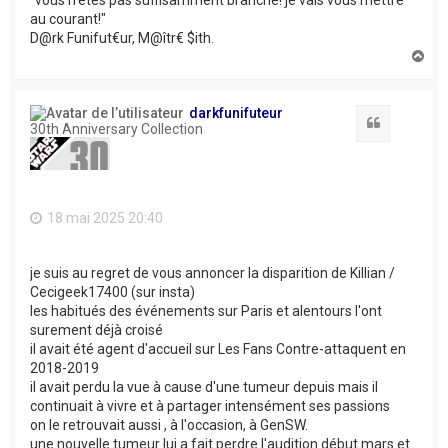
"vous n'êtes pas suffisamment branché! je vais vous mettre
au courant!"
D@rk Funifut€ur, M@îtr€ $ith.
H
a
u
t
darkfunifuteur
Citation
30th Anniversary Collection
18 mai 2025 20:40
je suis au regret de vous annoncer la disparition de Killian /
Cecigeek17400 (sur insta)
les habitués des événements sur Paris et alentours l'ont
surement déjà croisé
il avait été agent d'accueil sur Les Fans Contre-attaquent en
2018-2019
il avait perdu la vue à cause d'une tumeur depuis mais il
continuait à vivre et à partager intensément ses passions
on le retrouvait aussi , à l'occasion, à GenSW.
une nouvelle tumeur lui a fait perdre l'audition début mars et