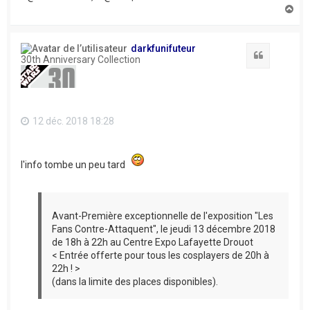
H
a
u
t
darkfunifuteur
Citation
30th Anniversary Collection
12 déc. 2018 18:28
l'info tombe un peu tard
Avant-Première exceptionnelle de l'exposition "Les
Fans Contre-Attaquent", le jeudi 13 décembre 2018
de 18h à 22h au Centre Expo Lafayette Drouot
< Entrée offerte pour tous les cosplayers de 20h à
22h ! >
(dans la limite des places disponibles).