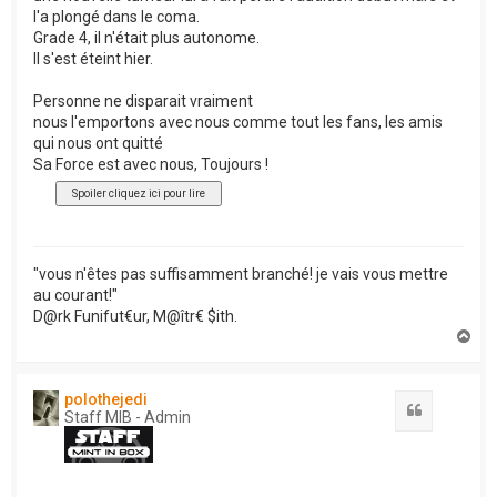
l'a plongé dans le coma.
Grade 4, il n'était plus autonome.
Il s'est éteint hier.
Personne ne disparait vraiment
nous l'emportons avec nous comme tout les fans, les amis
qui nous ont quitté
Sa Force est avec nous, Toujours !
"vous n'êtes pas suffisamment branché! je vais vous mettre
au courant!"
D@rk Funifut€ur, M@îtr€ $ith.
H
a
u
t
polothejedi
Citation
Staff MIB - Admin