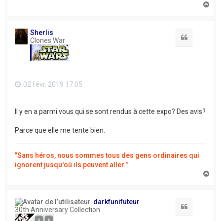
H
a
u
t
Sherlis
Citation
Clones War
02 févr. 2019 17:05
Il y en a parmi vous qui se sont rendus à cette expo? Des avis?
Parce que elle me tente bien.
"Sans héros, nous sommes tous des gens ordinaires qui
ignorent jusqu'où ils peuvent aller."
H
a
u
t
darkfunifuteur
Citation
30th Anniversary Collection