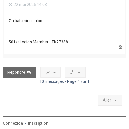
22 mai 2025 14:03
Oh bah mince alors
501st Legion Member - TK27388
H
a
u
t
Répondre
10 messages • Page
1
sur
1
Aller
Connexion
•
Inscription