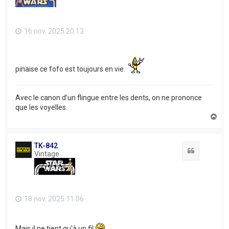
16 nov. 2025 20:13
pinaise ce fofo est toujours en vie.
Avec le canon d’un flingue entre les dents, on ne prononce
que les voyelles.
H
a
u
t
TK-842
Citation
Vintage
18 nov. 2025 11:06
Mais il ne tient qu'à un fil