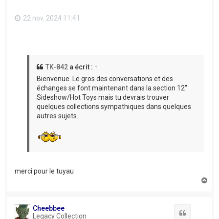
22 nov. 2024 11:41
TK-842
a écrit :
↑
Bienvenue. Le gros des conversations et des
échanges se font maintenant dans la section 12"
Sideshow/Hot Toys mais tu devrais trouver
quelques collections sympathiques dans quelques
autres sujets.
merci pour le tuyau
H
a
u
t
Cheebbee
Citation
Legacy Collection