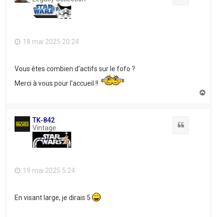
18 mai 2025 20:24
Vous êtes combien d'actifs sur le fofo ?
Merci à vous pour l'accueil !!
H
a
u
t
TK-842
Citation
Vintage
19 mai 2025 5:24
En visant large, je dirais 5