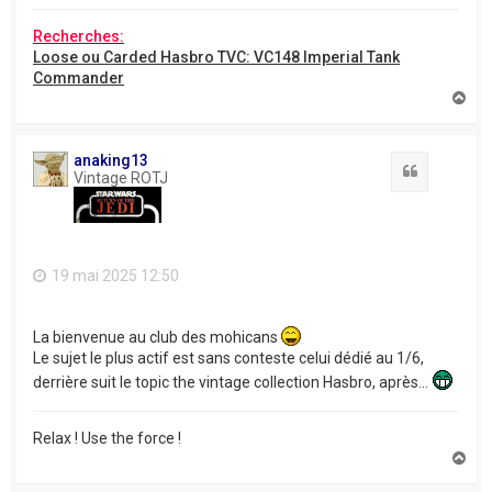
Recherches:
Loose ou Carded Hasbro TVC: VC148 Imperial Tank
Commander
H
a
u
t
anaking13
Citation
Vintage ROTJ
19 mai 2025 12:50
La bienvenue au club des mohicans
Le sujet le plus actif est sans conteste celui dédié au 1/6,
derrière suit le topic the vintage collection Hasbro, après...
Relax ! Use the force !
H
a
u