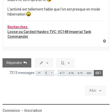
L'activité est tellement faible que l'on est presque en mode
hibernation
Recherches:
Loose ou Carded Hasbro TVC: VC148 Imperial Tank
Commander
H
a
u
t
Répondre
7213 messages
481
…
1
477
478
479
480
Page
481
Précédent
sur
481
Aller
Connexion
•
Inscription