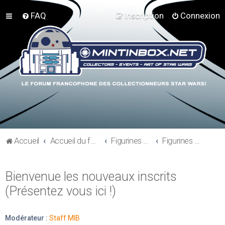
FAQ
Inscription
Connexion
Accueil
Accueil du forum
Figurines 3"3/4, Playsets, Vaisseaux,…
Figurines Vintages
Bienvenue les nouveaux inscrits
(Présentez vous ici !)
Modérateur :
Staff MIB