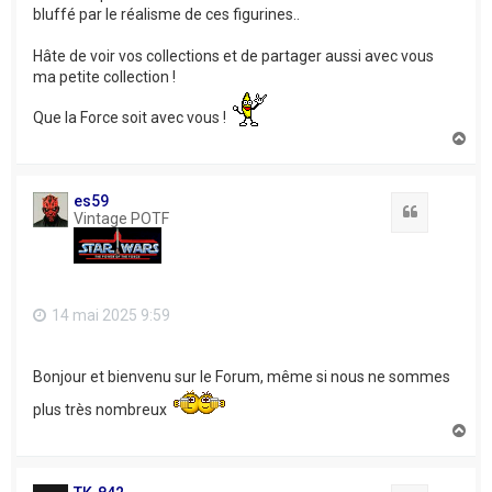
bluffé par le réalisme de ces figurines..
Hâte de voir vos collections et de partager aussi avec vous
ma petite collection !
Que la Force soit avec vous !
H
a
u
t
es59
Citation
Vintage POTF
14 mai 2025 9:59
Bonjour et bienvenu sur le Forum, même si nous ne sommes
plus très nombreux
H
a
u
t