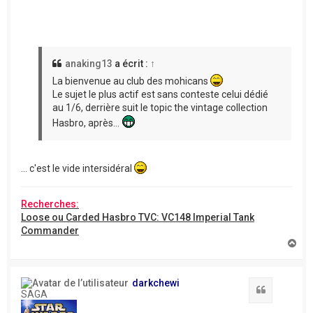
anaking13
a écrit :
↑
La bienvenue au club des mohicans
Le sujet le plus actif est sans conteste celui dédié
au 1/6, derrière suit le topic the vintage collection
Hasbro, après...
... c'est le vide intersidéral
Recherches:
Loose ou Carded Hasbro TVC: VC148 Imperial Tank
Commander
H
a
u
t
darkchewi
Citation
SAGA