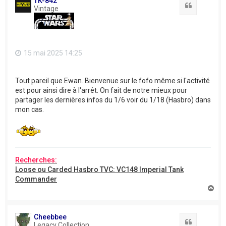
TK-842
Citation
Vintage
15 mai 2025 14:25
Tout pareil que Ewan. Bienvenue sur le fofo même si l'activité
est pour ainsi dire à l'arrêt. On fait de notre mieux pour
partager les dernières infos du 1/6 voir du 1/18 (Hasbro) dans
mon cas.
Recherches:
Loose ou Carded Hasbro TVC: VC148 Imperial Tank
Commander
H
a
u
t
Cheebbee
Citation
Legacy Collection