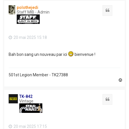
t
polothejedi
Citation
Staff MIB - Admin
20 mai 2025 15:18
Bah bon sang un nouveau par ici
bienvenue !
501st Legion Member - TK27388
H
a
u
t
TK-842
Citation
Vintage
20 mai 2025 17:15