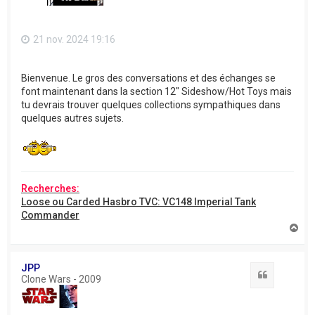
21 nov. 2024 19:16
Bienvenue. Le gros des conversations et des échanges se
font maintenant dans la section 12" Sideshow/Hot Toys mais
tu devrais trouver quelques collections sympathiques dans
quelques autres sujets.
Recherches:
Loose ou Carded Hasbro TVC: VC148 Imperial Tank
Commander
H
a
u
t
JPP
Citation
Clone Wars - 2009