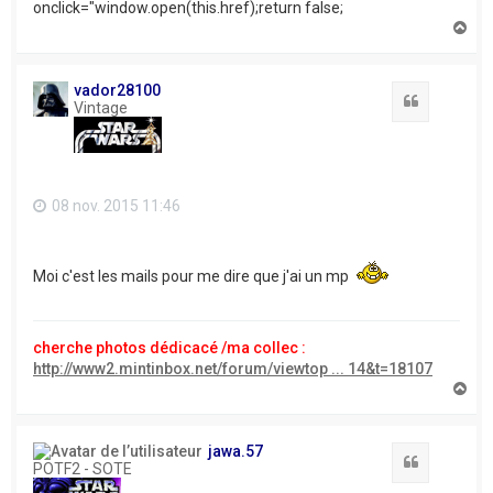
onclick="window.open(this.href);return false;
H
a
u
t
vador28100
Citation
Vintage
08 nov. 2015 11:46
Moi c'est les mails pour me dire que j'ai un mp
cherche photos dédicacé /ma collec :
http://www2.mintinbox.net/forum/viewtop ... 14&t=18107
H
a
u
t
jawa.57
Citation
POTF2 - SOTE