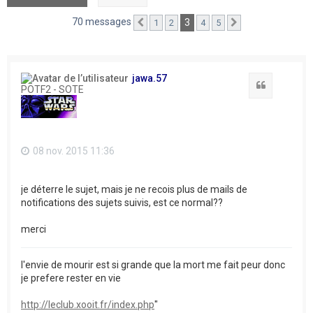
70 messages
3
1
2
4
5
Précédent
Suivant
jawa.57
Citation
POTF2 - SOTE
08 nov. 2015 11:36
je déterre le sujet, mais je ne recois plus de mails de
notifications des sujets suivis, est ce normal??
merci
l'envie de mourir est si grande que la mort me fait peur donc
je prefere rester en vie
http://leclub.xooit.fr/index.php
"