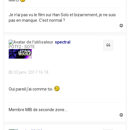
Je n'ai pas vu le film sur Han Solo et bizarrement, je ne suis
pas en manque. C'est normal ?
H
a
u
t
spectral
Citation
POTF2 - SOTE
03 janv. 2017 16:18
Oui pareil j'ai comme toi.
Membre MIB de seconde zone....
H
a
u
t