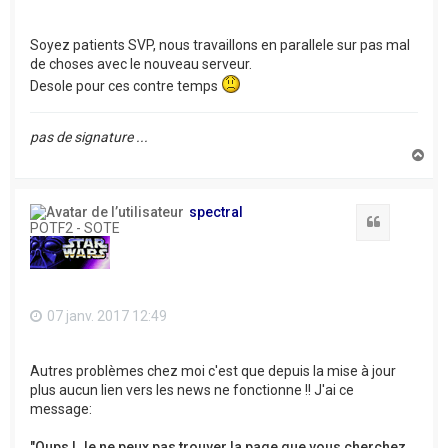
Soyez patients SVP, nous travaillons en parallele sur pas mal
de choses avec le nouveau serveur.
Desole pour ces contre temps
pas de signature ...
H
a
u
t
spectral
Citation
POTF2 - SOTE
07 janv. 2017 12:49
Autres problèmes chez moi c'est que depuis la mise à jour
plus aucun lien vers les news ne fonctionne !! J'ai ce
message:
"Oups ! Je ne peux pas trouver la page que vous cherchez,