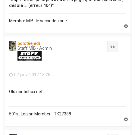
désolé ... (erreur 404)"
Membre MIB de seconde zone....
H
a
u
t
polothejedi
Citation
Staff MIB - Admin
07 janv. 2017 13:25
Old.mintinbox.net
501st Legion Member - TK27388
H
a
u
t