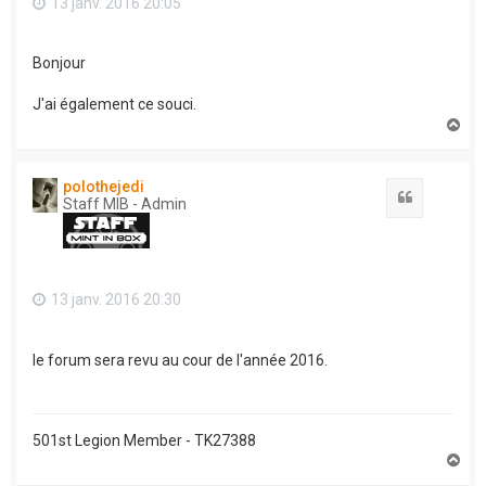
13 janv. 2016 20:05
Bonjour
J'ai également ce souci.
H
a
u
t
polothejedi
Citation
Staff MIB - Admin
13 janv. 2016 20:30
le forum sera revu au cour de l'année 2016.
501st Legion Member - TK27388
H
a