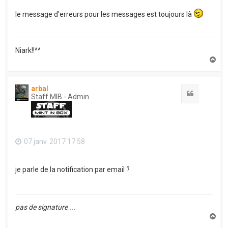
le message d'erreurs pour les messages est toujours là
Niark!!^^
H
a
u
t
arbal
Citation
Staff MIB - Admin
07 janv. 2017 17:58
je parle de la notification par email ?
pas de signature ...
H
a