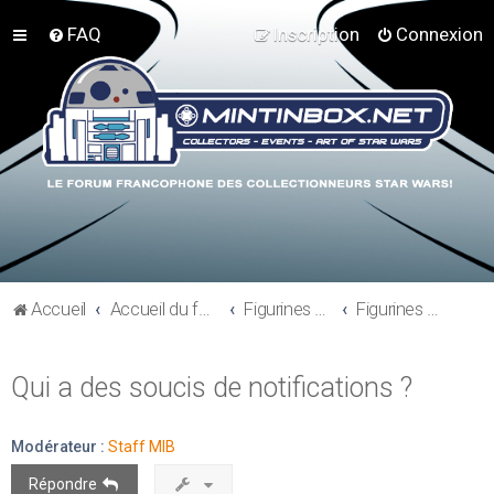
FAQ
Inscription
Connexion
Accueil
Accueil du forum
Figurines 3"3/4, Playsets, Vaisseaux,…
Figurines Vintages
Qui a des soucis de notifications ?
Modérateur :
Staff MIB
Répondre