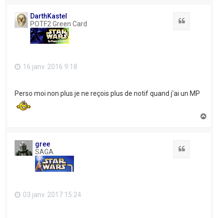
u
t
DarthKastel
Citation
POTF2 Green Card
16 janv. 2016 9:18
Perso moi non plus je ne reçois plus de notif quand j'ai un MP
H
a
u
t
gree
Citation
SAGA
03 janv. 2017 15:24