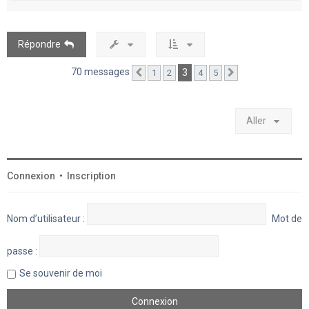
u
t
Répondre
70 messages
3
1
2
4
5
Précédent
Suivant
Aller
Connexion
•
Inscription
Nom d’utilisateur :
Mot de
passe :
Se souvenir de moi