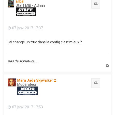
arbal
Citation
Staff MIB - Admin
07 janv. 2017 17:37
j ai changé un truc dans la config c'est mieux ?
pas de signature ...
H
a
u
t
Mara Jade Skywalker 2
Citation
Modérateur
07 janv. 2017 17:53