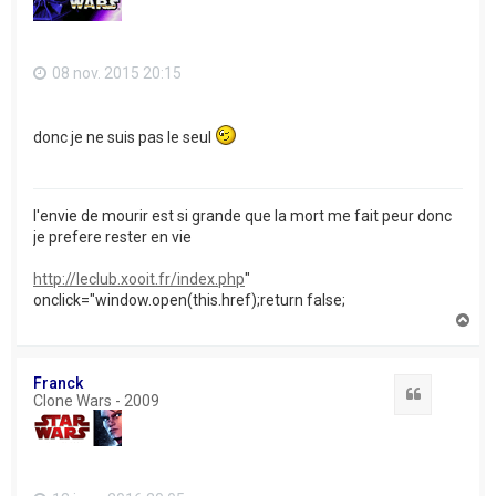
08 nov. 2015 20:15
donc je ne suis pas le seul
l'envie de mourir est si grande que la mort me fait peur donc
je prefere rester en vie
http://leclub.xooit.fr/index.php
"
onclick="window.open(this.href);return false;
H
a
u
t
Franck
Citation
Clone Wars - 2009