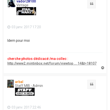
vador28100
Citation
Vintage
03 janv. 2017 17:20
Idem pour moi
cherche photos dédicacé /ma collec :
http://www2.mintinbox.net/forum/viewtop ... 14&t=18107
H
a
u
t
arbal
Citation
Staff MIB - Admin
03 janv. 2017 22:46