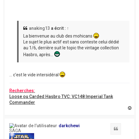
anaking13
a écrit :
↑
La bienvenue au club des mohicans
Le sujet le plus actif est sans conteste celui dédié
au 1/6, derrière suit le topic the vintage collection
Hasbro, après...
... c'est le vide intersidéral
Recherches:
Loose ou Carded Hasbro TVC: VC148 Imperial Tank
Commander
H
a
u
t
darkchewi
Citation
SAGA