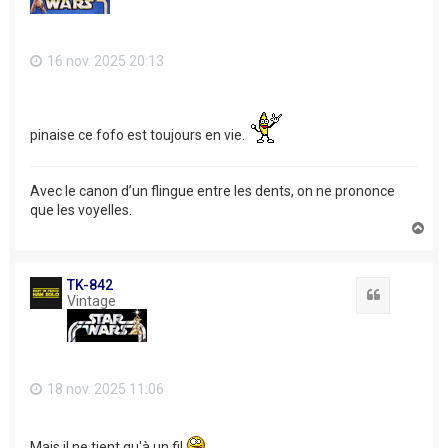
16 nov. 2025 20:13
pinaise ce fofo est toujours en vie.
Avec le canon d’un flingue entre les dents, on ne prononce
que les voyelles.
H
a
u
t
TK-842
Citation
Vintage
18 nov. 2025 11:06
Mais il ne tient qu'à un fil