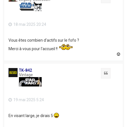
18 mai 2025 20:24
Vous êtes combien d'actifs sur le fofo ?
Merci à vous pour l'accueil !!
H
a
u
t
TK-842
Citation
Vintage
19 mai 2025 5:24
En visant large, je dirais 5