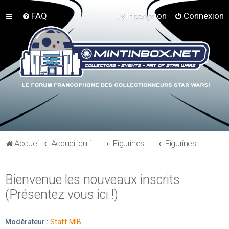
FAQ
Inscription
Connexion
Accueil
Accueil du forum
Figurines 3"3/4, Playsets, Vaisseaux,…
Figurines Vintages
Bienvenue les nouveaux inscrits
(Présentez vous ici !)
Modérateur :
Staff MIB