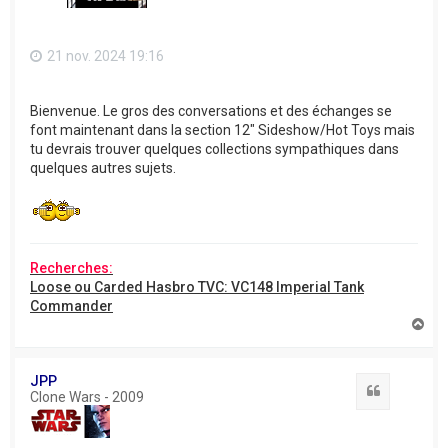
21 nov. 2024 19:16
Bienvenue. Le gros des conversations et des échanges se
font maintenant dans la section 12" Sideshow/Hot Toys mais
tu devrais trouver quelques collections sympathiques dans
quelques autres sujets.
Recherches:
Loose ou Carded Hasbro TVC: VC148 Imperial Tank
Commander
H
a
u
t
JPP
Citation
Clone Wars - 2009