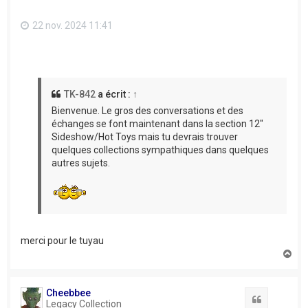
22 nov. 2024 11:41
TK-842
a écrit :
↑
Bienvenue. Le gros des conversations et des
échanges se font maintenant dans la section 12"
Sideshow/Hot Toys mais tu devrais trouver
quelques collections sympathiques dans quelques
autres sujets.
merci pour le tuyau
H
a
u
t
Cheebbee
Citation
Legacy Collection