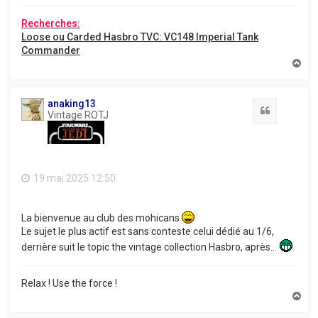
Recherches:
Loose ou Carded Hasbro TVC: VC148 Imperial Tank
Commander
H
a
u
t
anaking13
Citation
Vintage ROTJ
19 mai 2025 12:50
La bienvenue au club des mohicans
Le sujet le plus actif est sans conteste celui dédié au 1/6,
derrière suit le topic the vintage collection Hasbro, après...
Relax ! Use the force !
H
a
u