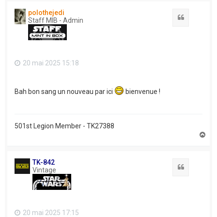
t
polothejedi
Citation
Staff MIB - Admin
20 mai 2025 15:18
Bah bon sang un nouveau par ici
bienvenue !
501st Legion Member - TK27388
H
a
u
t
TK-842
Citation
Vintage
20 mai 2025 17:15