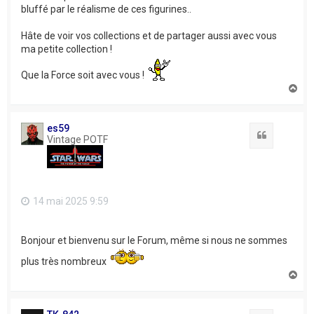
bluffé par le réalisme de ces figurines..
Hâte de voir vos collections et de partager aussi avec vous
ma petite collection !
Que la Force soit avec vous !
H
a
u
t
es59
Citation
Vintage POTF
14 mai 2025 9:59
Bonjour et bienvenu sur le Forum, même si nous ne sommes
plus très nombreux
H
a
u
t