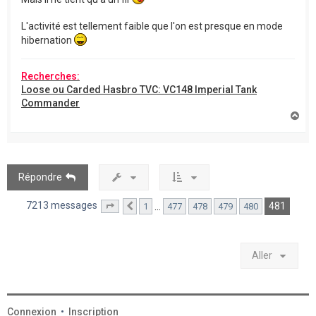
L'activité est tellement faible que l'on est presque en mode
hibernation
Recherches:
Loose ou Carded Hasbro TVC: VC148 Imperial Tank
Commander
H
a
u
t
Répondre
7213 messages
481
…
1
477
478
479
480
Page
481
Précédent
sur
481
Aller
Connexion
•
Inscription