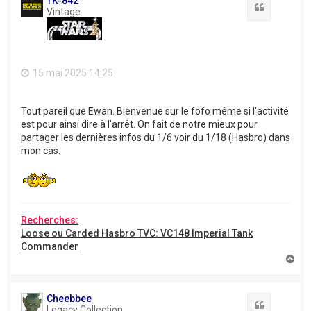
TK-842
Citation
Vintage
15 mai 2025 14:25
Tout pareil que Ewan. Bienvenue sur le fofo même si l'activité
est pour ainsi dire à l'arrêt. On fait de notre mieux pour
partager les dernières infos du 1/6 voir du 1/18 (Hasbro) dans
mon cas.
Recherches:
Loose ou Carded Hasbro TVC: VC148 Imperial Tank
Commander
H
a
u
t
Cheebbee
Citation
Legacy Collection