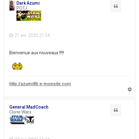
t
Dark Azumi
Citation
POTJ
21 avr. 2020 21:54
Bienvenue aux nouveaux !!!!!
http://azumi86.e-monsite.com
H
a
u
t
General MadCoach
Citation
Clone Wars