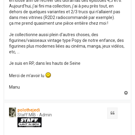
en loose afin de recréer des dioramas des épisodes 4,5 et 6.
Aujourd'hui, j'ai fini ma collection, j'ai à peu près tout, en
dehors de quelques variantes et 2/3 trucs qui n'allaient pas
dans mes vitrines (R2D2 radiocommandé par exemple).
ça me prend quasiment une pièce entière chez moi !
Je collectionne aussi plein d'autres choses, des
figurines/vaisseaux vintage type Popy de notre enfance, des
figurines plus modernes liées au cinéma, manga, jeux vidéos,
etc, ...
Je suis en RP, dans les hauts de Seine
Merci de m'avoir lu
Manu
H
a
u
t
polothejedi
Citation
Staff MIB - Admin