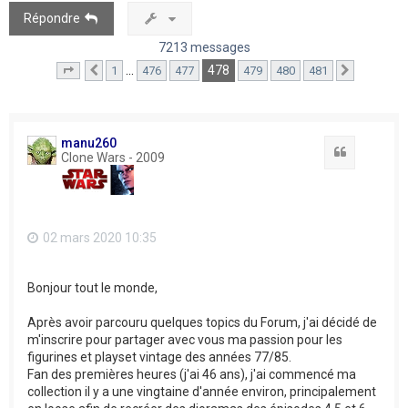
Répondre
7213 messages
478
…
1
476
477
479
480
481
Page
478
Précédent
sur
481
Suivant
manu260
Citation
Clone Wars - 2009
02 mars 2020 10:35
Bonjour tout le monde,
Après avoir parcouru quelques topics du Forum, j'ai décidé de
m'inscrire pour partager avec vous ma passion pour les
figurines et playset vintage des années 77/85.
Fan des premières heures (j'ai 46 ans), j'ai commencé ma
collection il y a une vingtaine d'année environ, principalement