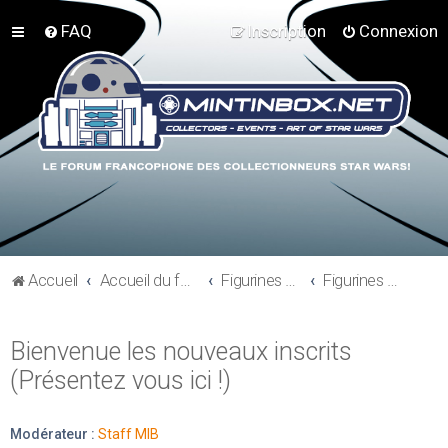
FAQ
Inscription
Connexion
Accueil
Accueil du forum
Figurines 3"3/4, Playsets, Vaisseaux,…
Figurines Vintages
Bienvenue les nouveaux inscrits
(Présentez vous ici !)
Modérateur :
Staff MIB