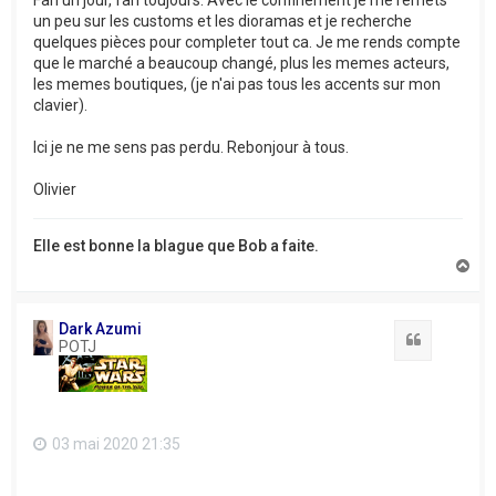
un peu sur les customs et les dioramas et je recherche
quelques pièces pour completer tout ca. Je me rends compte
que le marché a beaucoup changé, plus les memes acteurs,
les memes boutiques, (je n'ai pas tous les accents sur mon
clavier).
Ici je ne me sens pas perdu. Rebonjour à tous.
Olivier
Elle est bonne la blague que Bob a faite.
H
a
u
t
Dark Azumi
Citation
POTJ
03 mai 2020 21:35