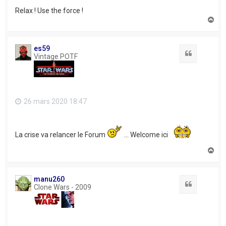
Relax ! Use the force !
H
a
u
t
es59
Citation
Vintage POTF
26 mars 2020 18:47
La crise va relancer le Forum
... Welcome ici
H
a
u
t
manu260
Citation
Clone Wars - 2009