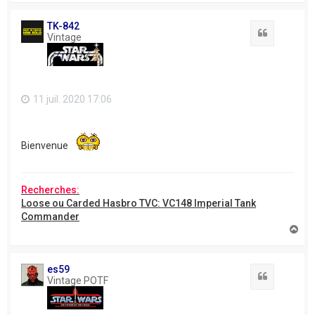
u
t
TK-842
Citation
Vintage
11 juil. 2020 17:06
Bienvenue
Recherches:
Loose ou Carded Hasbro TVC: VC148 Imperial Tank
Commander
H
a
u
t
es59
Citation
Vintage POTF