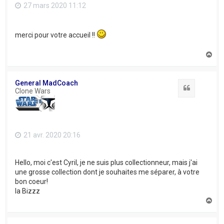
27 mars 2020 11:12
merci pour votre accueil !!
H
a
u
t
General MadCoach
Citation
Clone Wars
21 avr. 2020 20:16
Hello, moi c'est Cyril, je ne suis plus collectionneur, mais j'ai
une grosse collection dont je souhaites me séparer, à votre
bon coeur!
la Bizzz
H
a
u