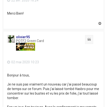
22 avr. 2020 16:24
Merci Bien!
H
a
u
t
olivier95
Citation
POTF2 Green Card
02 mai 2020 10:23
Bonjour à tous,
Je ne suis pas vraiment un nouveau car j'ai passé beaucoup
de temps sur ce forum. Puis j'ai laissé tombé Hasbro pour me
concentrer sur les bustes et vu les prix de folie, j'ai tout laissé
tomber.
Fan un jour, fan toujours. Avec le confinement je me remets