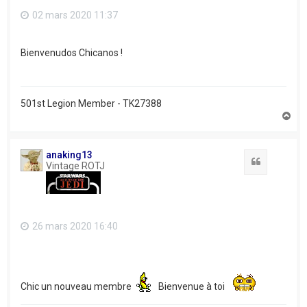
02 mars 2020 11:37
Bienvenudos Chicanos !
501st Legion Member - TK27388
H
a
u
t
anaking13
Citation
Vintage ROTJ
26 mars 2020 16:40
Chic un nouveau membre
Bienvenue à toi