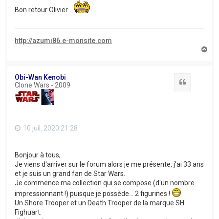
Bon retour Olivier
http://azumi86.e-monsite.com
H
a
u
t
Obi-Wan Kenobi
Citation
Clone Wars - 2009
10 juil. 2020 21:28
Bonjour à tous,
Je viens d'arriver sur le forum alors je me présente, j'ai 33 ans
et je suis un grand fan de Star Wars.
Je commence ma collection qui se compose (d'un nombre
impressionnant !) puisque je possède... 2 figurines !
Un Shore Trooper et un Death Trooper de la marque SH
Fighuart.