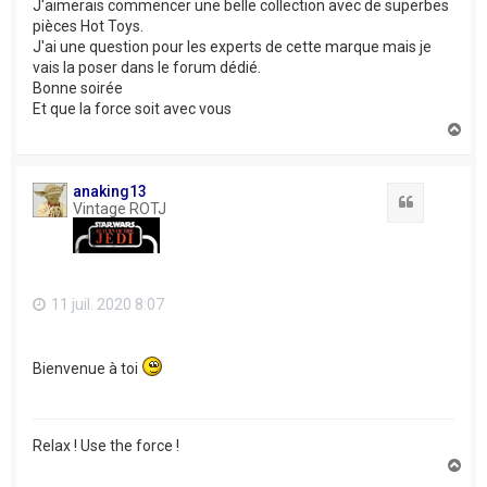
J'aimerais commencer une belle collection avec de superbes
pièces Hot Toys.
J'ai une question pour les experts de cette marque mais je
vais la poser dans le forum dédié.
Bonne soirée
Et que la force soit avec vous
H
a
u
t
anaking13
Citation
Vintage ROTJ
11 juil. 2020 8:07
Bienvenue à toi
Relax ! Use the force !
H
a