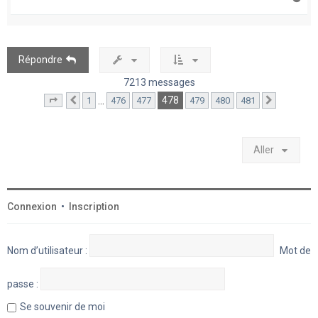
a
u
t
Répondre
7213 messages
478
…
1
476
477
479
480
481
Page
478
Précédent
sur
481
Suivant
Aller
Connexion
•
Inscription
Nom d’utilisateur :
Mot de
passe :
Se souvenir de moi