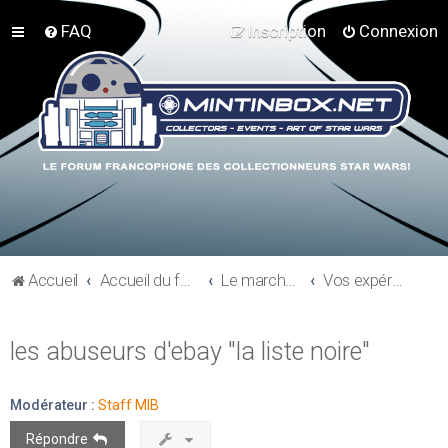
FAQ
Inscription
Connexion
Accueil
Accueil du forum
Le marché du collectionneur
Vos expériences
les abuseurs d'ebay "la liste noire"
Modérateur :
Staff MIB
Répondre