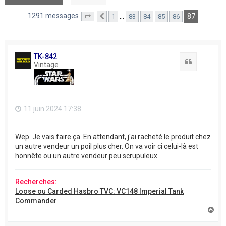
1291 messages
87
…
1
83
84
85
86
Page
87
Précédent
sur
87
TK-842
Citation
Vintage
11 juin 2024 17:38
Wep. Je vais faire ça. En attendant, j'ai racheté le produit chez
un autre vendeur un poil plus cher. On va voir ci celui-là est
honnête ou un autre vendeur peu scrupuleux.
Recherches:
Loose ou Carded Hasbro TVC: VC148 Imperial Tank
Commander
H
a
u