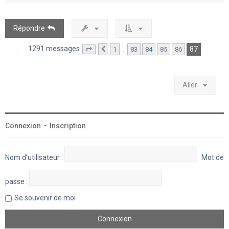
t
Répondre
1291 messages
87
…
1
83
84
85
86
Page
87
Précédent
sur
87
Aller
Connexion
•
Inscription
Nom d’utilisateur :
Mot de
passe :
Se souvenir de moi