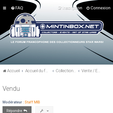
FAQ
Inscription
Connexion
Accueil
Accueil du forum
Collections hors Star Wars
Vente / Echange - Proders non SW
Vendu
Modérateur :
Staff MIB
Répondre