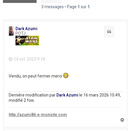
3 messages • Page
1
sur
1
Dark Azumi
Citation
POTJ
14 oct. 2023 9:18
Vendu, on peut fermer merci
Dernière modification par
Dark Azumi
le 16 mars 2026 10:49,
modifié 2 fois.
http://azumi86.e-monsite.com
H
a
u