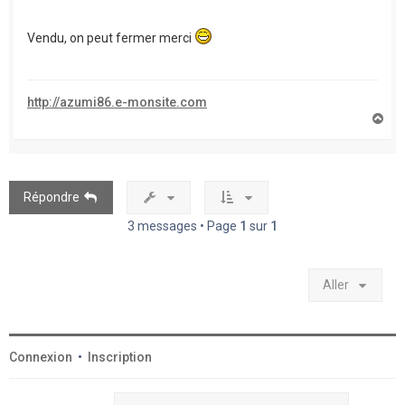
Vendu, on peut fermer merci
http://azumi86.e-monsite.com
H
a
u
t
Répondre
3 messages • Page
1
sur
1
Aller
Connexion
•
Inscription