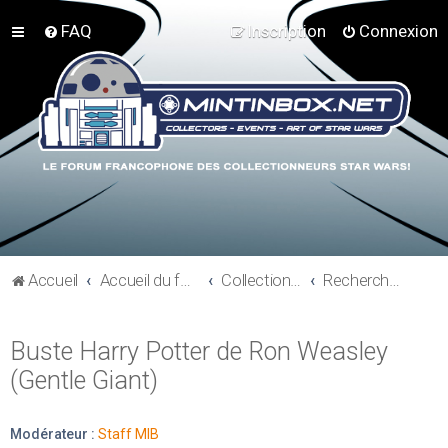
FAQ
Inscription
Connexion
Accueil
Accueil du forum
Collections hors Star Wars
Recherche - Proders non SW
Buste Harry Potter de Ron Weasley
(Gentle Giant)
Modérateur :
Staff MIB