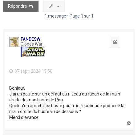
Répondre
1 message • Page
1
sur
1
FANDESW
Citation
Clones War
07 sept. 2024 15:50
Bonjour,
J'ai un doute sur un défaut au niveau du ruban de la main
droite de mon buste de Ron.
Quelqu'un aurait-il ce buste pour me fournir une photo de la
main droite du buste vu de dessous ?
Merci d'avance.
H
a
u
t