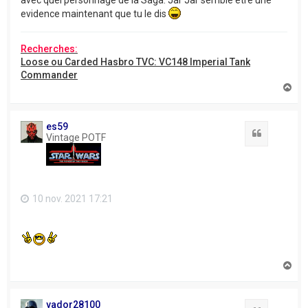
avec quel personnage de la Saga. Jar Jar semble être une
evidence maintenant que tu le dis
Recherches:
Loose ou Carded Hasbro TVC: VC148 Imperial Tank
Commander
H
a
u
t
es59
Citation
Vintage POTF
10 nov. 2021 17:21
H
a
u
t
vador28100