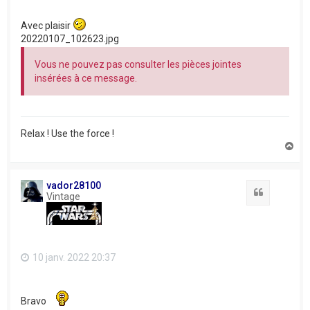
Avec plaisir
20220107_102623.jpg
Vous ne pouvez pas consulter les pièces jointes
insérées à ce message.
Relax ! Use the force !
H
a
u
t
vador28100
Citation
Vintage
10 janv. 2022 20:37
Bravo