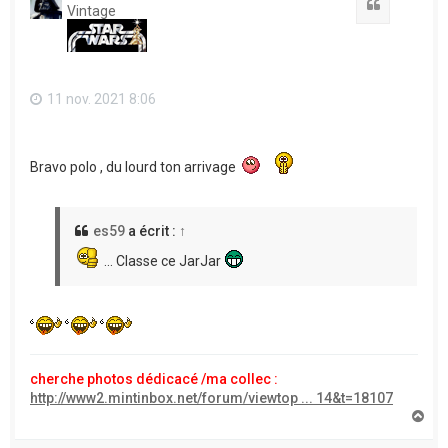
Citation
Vintage
11 nov. 2021 8:06
Bravo polo , du lourd ton arrivage
es59
a écrit :
↑
... Classe ce JarJar
cherche photos dédicacé /ma collec :
http://www2.mintinbox.net/forum/viewtop ... 14&t=18107
H
a
u