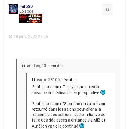
t
milo80
Citation
Episode I
18 janv. 2022 22:25
anaking13
a écrit :
↑
vador28100
a écrit :
↑
Petite question n°1 : il y a une nouvelle
scéance de dédicaces en perspective
Petite question n°2 : quand on va pouvoir
retourné dans les salons pour aller a la
rencontre des acteurs , cette initiative de
faire des dédicaces a distance via MIB et
Aurélien va t elle continué