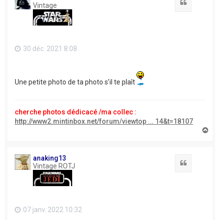
Citation
Vintage
30 déc. 2021 8:08
Une petite photo de ta photo s’il te plaît
cherche photos dédicacé /ma collec :
http://www2.mintinbox.net/forum/viewtop ... 14&t=18107
H
a
u
t
anaking13
Citation
Vintage ROTJ
07 janv. 2022 10:32