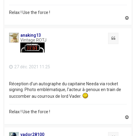
Relax ! Use the force !
H
a
u
t
anaking13
Citation
Vintage ROTJ
27 déc. 2021 11:25
Réception d'un autographe du capitaine Needa via rocket
signing. Photo emblématique, l'acteur à genoux en train de
succomber au courroux de lord Vader.
Relax ! Use the force !
H
a
u
t
vador28100