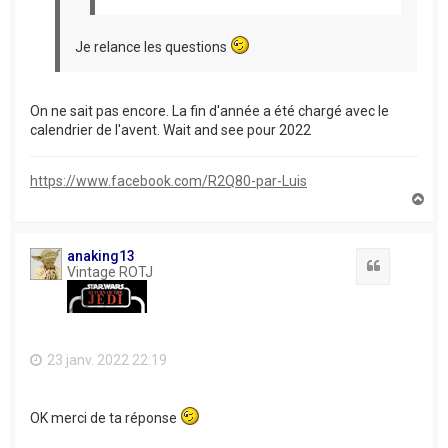
Je relance les questions
On ne sait pas encore. La fin d'année a été chargé avec le
calendrier de l'avent. Wait and see pour 2022
https://www.facebook.com/R2Q80-par-Luis
H
a
u
t
anaking13
Citation
Vintage ROTJ
23 janv. 2022 22:19
OK merci de ta réponse