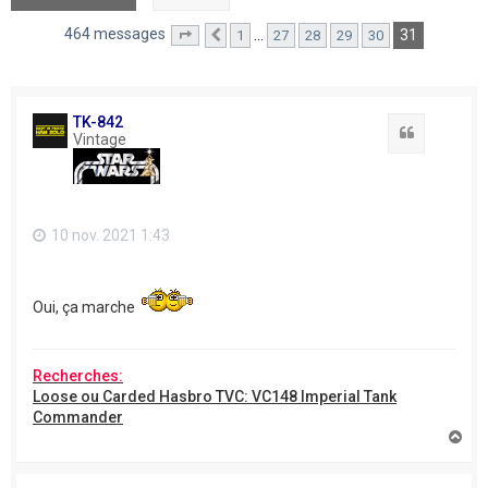
464 messages
31
…
1
27
28
29
30
Page
31
Précédent
sur
31
TK-842
Citation
Vintage
10 nov. 2021 1:43
Oui, ça marche
Recherches:
Loose ou Carded Hasbro TVC: VC148 Imperial Tank
Commander
H
a
u