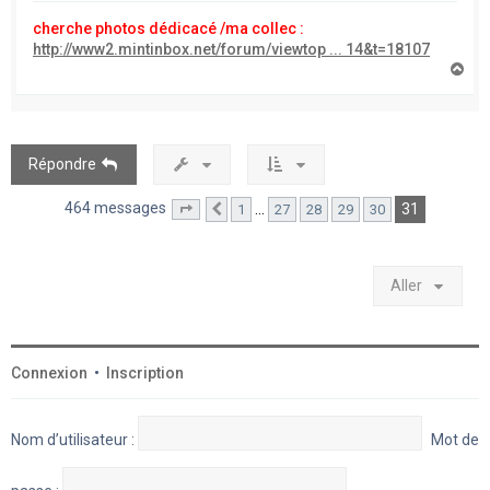
cherche photos dédicacé /ma collec :
http://www2.mintinbox.net/forum/viewtop ... 14&t=18107
H
a
u
t
Répondre
464 messages
31
…
1
27
28
29
30
Page
31
Précédent
sur
31
Aller
Connexion
•
Inscription
Nom d’utilisateur :
Mot de