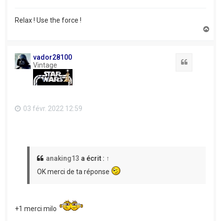
Relax ! Use the force !
H
a
u
t
vador28100
Citation
Vintage
03 févr. 2022 12:59
anaking13
a écrit :
↑
OK merci de ta réponse
+1 merci milo