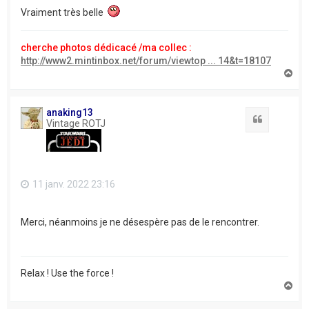
Vraiment très belle
cherche photos dédicacé /ma collec :
http://www2.mintinbox.net/forum/viewtop ... 14&t=18107
H
a
u
t
anaking13
Citation
Vintage ROTJ
11 janv. 2022 23:16
Merci, néanmoins je ne désespère pas de le rencontrer.
Relax ! Use the force !
H
a
u