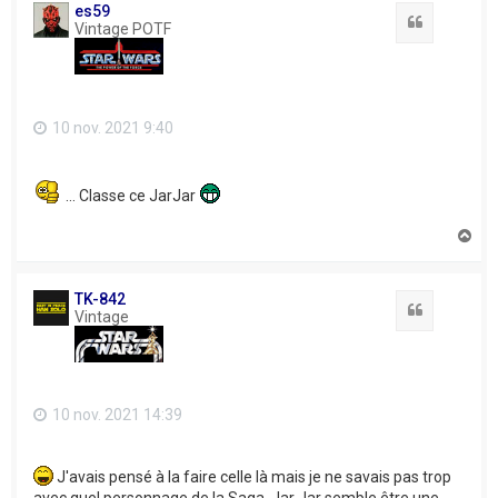
t
es59
Citation
Vintage POTF
10 nov. 2021 9:40
... Classe ce JarJar
H
a
u
t
TK-842
Citation
Vintage
10 nov. 2021 14:39
J'avais pensé à la faire celle là mais je ne savais pas trop