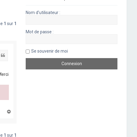
Nom d’utilisateur :
ge
1
sur
1
Mot de passe :
Se souvenir de moi
Citation
Merci
H
a
u
t
ge
1
sur
1