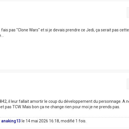
e fais pas "Clone Wars" et si je devais prendre ce Jedi, ça serait pas cett
...
42, il leur fallait amortir le coup du développement du personnage. A n
 et pas TCW. Mais bon ça ne change rien pour moi je ne prends pas.
r
anaking13
le 14 mai 2026 16:18, modifié 1 fois.