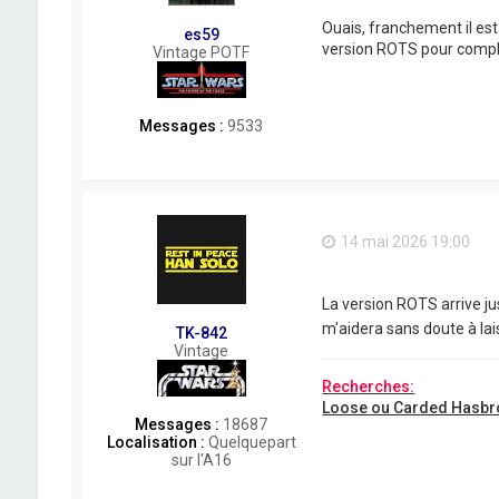
Ouais, franchement il est 
es59
version ROTS pour complé
Vintage POTF
Messages :
9533
14 mai 2026 19:00
La version ROTS arrive ju
m'aidera sans doute à la
TK-842
Vintage
Recherches:
Loose ou Carded Hasbr
Messages :
18687
Localisation :
Quelquepart
sur l'A16