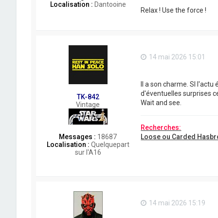
Localisation :
Dantooine
Relax ! Use the force !
14 mai 2026 15:01
Il a son charme. SI l'actu
d'éventuelles surprises ce
TK-842
Wait and see.
Vintage
Recherches:
Loose ou Carded Hasbr
Messages :
18687
Localisation :
Quelquepart
sur l'A16
14 mai 2026 15:19