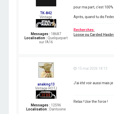
pour ma part, c'est 100%
TK-842
Après, quand tu dis Fede
Vintage
Recherches:
Messages :
18687
Loose ou Carded Hasbr
Localisation :
Quelquepart
sur l'A16
15 mai 2026 18:13
J’ai été voir aussi mais j
anaking13
Vintage ROTJ
Relax ! Use the force !
Messages :
12596
Localisation :
Dantooine