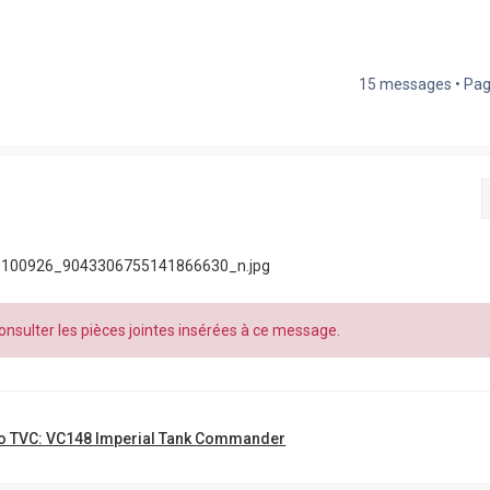
15 messages • Pa
100926_9043306755141866630_n.jpg
nsulter les pièces jointes insérées à ce message.
o TVC: VC148 Imperial Tank Commander