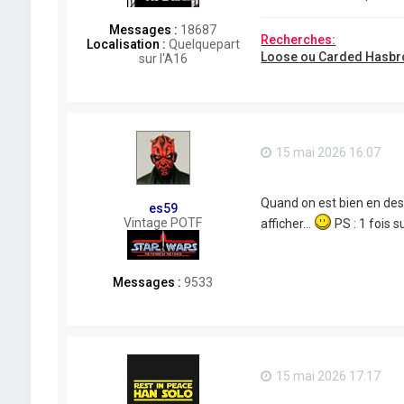
Messages :
18687
Recherches:
Localisation :
Quelquepart
Loose ou Carded Hasbr
sur l'A16
15 mai 2026 16:07
Quand on est bien en dess
es59
Vintage POTF
afficher...
PS : 1 fois 
Messages :
9533
15 mai 2026 17:17