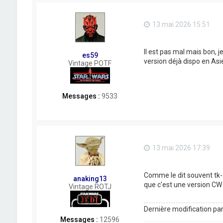
13 mai 2026 15:51
Il est pas mal mais bon, j
es59
version déjà dispo en Asie
Vintage POTF
Messages :
9533
13 mai 2026 17:39
Comme le dit souvent tk-8
anaking13
que c'est une version CW
Vintage ROTJ
Dernière modification pa
Messages :
12596