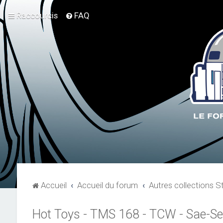
Raccourcis
FAQ
Accueil
Accueil du forum
Autres collections S
Hot Toys - TMS 168 - TCW - Sae-See