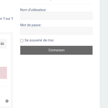
Nom d’utilisateur :
ge
1
sur
1
Mot de passe :
Se souvenir de moi
Citation
H
a