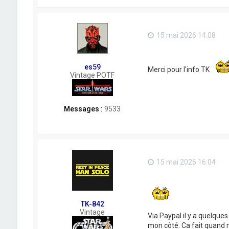
15 mai 2026 14:08
es59
Merci pour l'info TK
Vintage POTF
Messages :
9533
15 mai 2026 16:04
TK-842
Vintage
Via Paypal il y a quelque
mon côté. Ca fait quand 