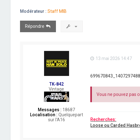
Modérateur :
Staff MIB
Répondre
13 mai 2026 14:47
699670843_1407297488
TK-842
Vintage
Vous ne pouvez pas co
Messages :
18687
Localisation :
Quelquepart
Recherches:
sur l'A16
Loose ou Carded Hasbr