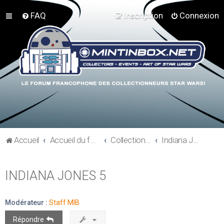
FAQ
Inscription
Connexion
Accueil
Accueil du forum
Collections hors Star Wars
Indiana Jones
INDIANA JONES 5
Modérateur :
Staff MIB
Répondre