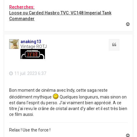
Recherches:
Loose ou Carded Hasbro TVC: VC148 Imperial Tank
Commander
H
a
u
t
anaking13
Citation
Vintage ROTJ
11 juil. 2023 6:37
Bon moment de cinéma avec Indy, cette saga reste
décidément mythique
Quelques longueurs, mais sinon on
est dans l'esprit du perso. J'ai vraiment bien apprécié. A ce
titre j'ai revu le crâne de cristal avant d'y aller et il est très bien
ce film aussi.
Relax ! Use the force !
H