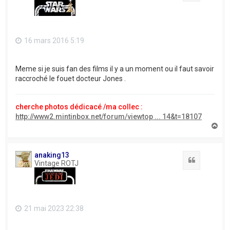
16 mars 2016 5:19
Meme si je suis fan des films il y a un moment ou il faut savoir
raccroché le fouet docteur Jones .
cherche photos dédicacé /ma collec :
http://www2.mintinbox.net/forum/viewtop ... 14&t=18107
H
a
u
t
anaking13
Citation
Vintage ROTJ
21 mai 2023 22:38