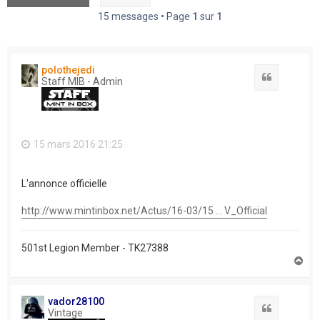
15 messages • Page
1
sur
1
polothejedi
Citation
Staff MIB - Admin
15 mars 2016 21:25
L'annonce officielle
http://www.mintinbox.net/Actus/16-03/15 ... V_Official
501st Legion Member - TK27388
H
a
u
t
vador28100
Citation
Vintage