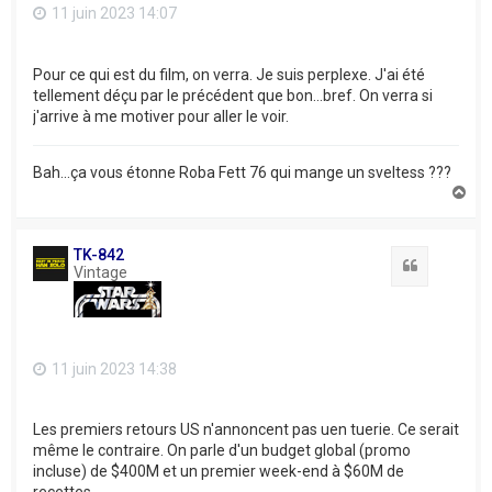
11 juin 2023 14:07
Pour ce qui est du film, on verra. Je suis perplexe. J'ai été
tellement déçu par le précédent que bon...bref. On verra si
j'arrive à me motiver pour aller le voir.
Bah...ça vous étonne Roba Fett 76 qui mange un sveltess ???
H
a
u
t
TK-842
Citation
Vintage
11 juin 2023 14:38
Les premiers retours US n'annoncent pas uen tuerie. Ce serait
même le contraire. On parle d'un budget global (promo
incluse) de $400M et un premier week-end à $60M de