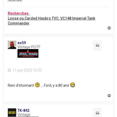
recettes.
Recherches:
Loose ou Carded Hasbro TVC: VC148 Imperial Tank
Commander
H
a
u
t
es59
Citation
Vintage POTF
11 juin 2023 16:03
Rien d'étonnant
... Ford, y a 80 ans
H
a
u
t
TK-842
Citation
Vintage