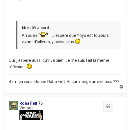
es59
a écrit :
↑
Ah ouais
... J'espère que Yoyo est toujours
vivant d'ailleurs, y passe plus
...
Oui, j'espère aussi qu'il va bien. Je me suis fait la même
réflexion.
Bah...ça vous étonne Roba Fett 76 qui mange un sveltess ???
H
a
u
t
Roba Fett 76
Citation
Vintage