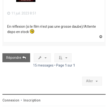
11 juil. 2023 8:51
En réflexion (si le film n'est pas une grosse daube)/Attente
dispo en stock
H
a
u
t
Répondre
15 messages • Page
1
sur
1
Aller
Connexion
•
Inscription