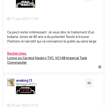
11 juin 2023 17:09
Ca peut rester intéressant. Je veux dire, le traitement d'un
Indiana Jones de 80 ans a du potentiel. Reste à trouver
l'histoire, le narratif qui va convaincre le public au sens large.
Recherches:
Loose ou Carded Hasbro TVC: VC148 Imperial Tank
Commander
H
a
u
t
anaking13
Citation
Vintage ROTJ
09 juil. 2023 10:15