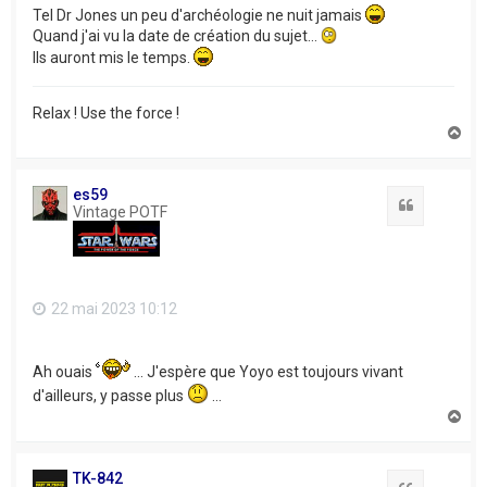
Tel Dr Jones un peu d'archéologie ne nuit jamais
Quand j'ai vu la date de création du sujet...
Ils auront mis le temps.
Relax ! Use the force !
H
a
u
t
es59
Citation
Vintage POTF
22 mai 2023 10:12
Ah ouais
... J'espère que Yoyo est toujours vivant
d'ailleurs, y passe plus
...
H
a
u
t
TK-842