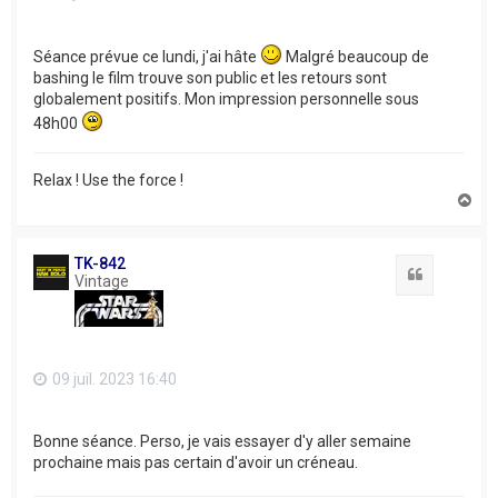
Séance prévue ce lundi, j'ai hâte
Malgré beaucoup de
bashing le film trouve son public et les retours sont
globalement positifs. Mon impression personnelle sous
48h00
Relax ! Use the force !
H
a
u
t
TK-842
Citation
Vintage
09 juil. 2023 16:40
Bonne séance. Perso, je vais essayer d'y aller semaine
prochaine mais pas certain d'avoir un créneau.