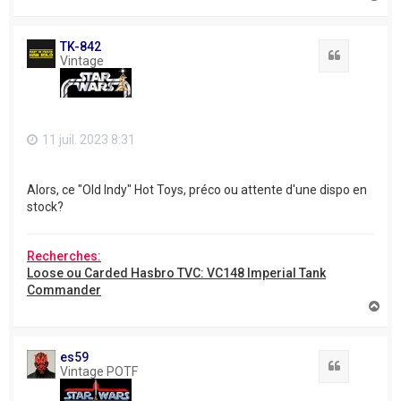
a
u
t
TK-842
Citation
Vintage
11 juil. 2023 8:31
Alors, ce "Old Indy" Hot Toys, préco ou attente d'une dispo en
stock?
Recherches:
Loose ou Carded Hasbro TVC: VC148 Imperial Tank
Commander
H
a
u
t
es59
Citation
Vintage POTF