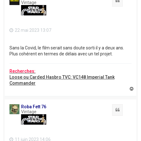
Citation
Vintage
22 mai 2023 13:07
Sans la Covid, le film serait sans doute sorti il y a deux ans.
Plus cohérent en termes de délais avec un tel projet.
Recherches:
Loose ou Carded Hasbro TVC: VC148 Imperial Tank
Commander
H
a
u
t
Roba Fett 76
Citation
Vintage
11 juin 2023 14:06