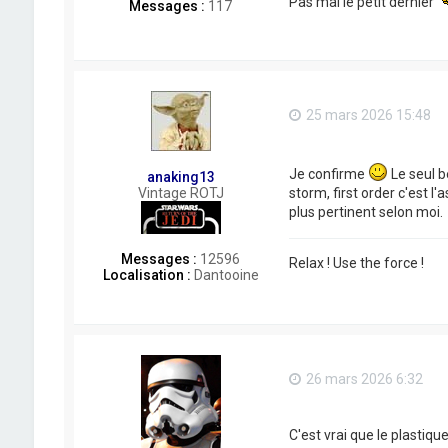
Pas mal le petit dernier
Messages :
117
25 mars 2026 15:48
Je confirme
Le seul b
anaking13
storm, first order c'est l'
Vintage ROTJ
plus pertinent selon moi.
Messages :
12596
Relax ! Use the force !
Localisation :
Dantooine
26 mars 2026 6:32
C'est vrai que le plastique