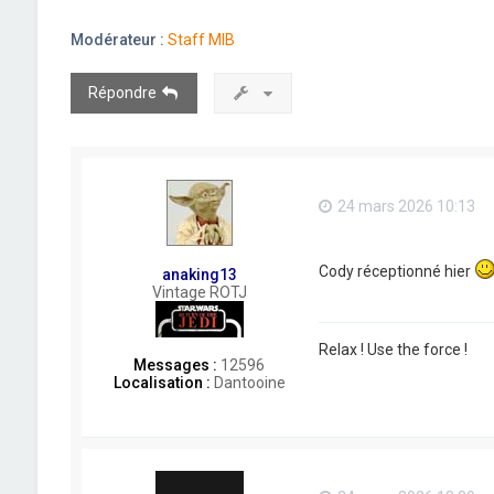
Modérateur :
Staff MIB
Répondre
24 mars 2026 10:13
Cody réceptionné hier
anaking13
Vintage ROTJ
Relax ! Use the force !
Messages :
12596
Localisation :
Dantooine