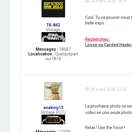
24 mars 2026 18:39
Cool. Tu va pouvoir nous
belle expo.
TK-842
Vintage
Recherches:
Loose ou Carded Hasbr
Messages :
18687
Localisation :
Quelquepart
sur l'A16
24 mars 2026 22:22
La prochaine photo ce ser
anaking13
Vintage ROTJ
collec en une seule phot
Relax ! Use the force !
Messages :
12596