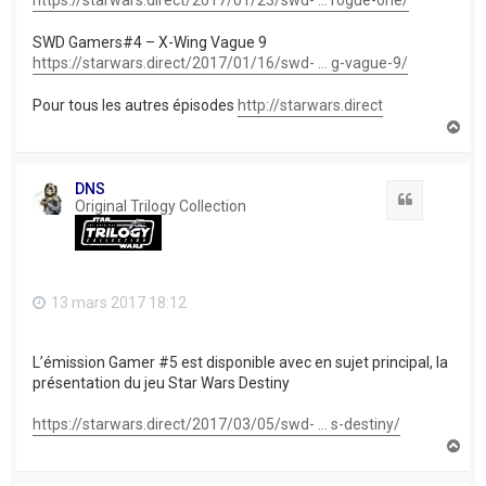
https://starwars.direct/2017/01/23/swd- ... rogue-one/
SWD Gamers#4 – X-Wing Vague 9
https://starwars.direct/2017/01/16/swd- ... g-vague-9/
Pour tous les autres épisodes
http://starwars.direct
H
a
u
t
DNS
Citation
Original Trilogy Collection
13 mars 2017 18:12
L’émission Gamer #5 est disponible avec en sujet principal, la
présentation du jeu Star Wars Destiny
https://starwars.direct/2017/03/05/swd- ... s-destiny/
H
a
u