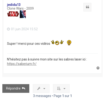
t
jedidu13
Citation
Clone Wars - 2009
01 juin 2024 15:52
Super ! merci pour ces vidéos
N'hésitez pas à suivre mon site sur les sabres laser ici :
https://saberium.fr/
H
a
u
t
Répondre
3 messages • Page
1
sur
1