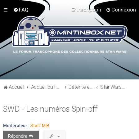
FAQ
Inscription
Connexion
Accueil
Accueil du forum
Détente et communauté Mint In Box
Star Wars en Direct
SWD - Les numéros Spin-off
Modérateur :
Staff MIB
Répondre