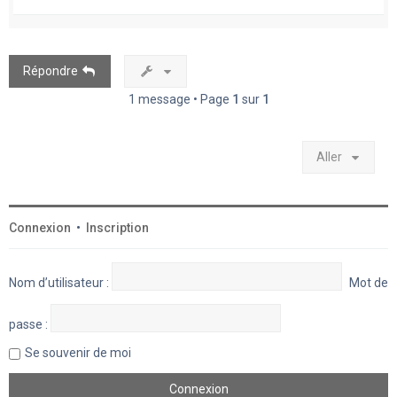
a
u
t
Répondre
1 message • Page
1
sur
1
Aller
Connexion
•
Inscription
Nom d’utilisateur :
Mot de
passe :
Se souvenir de moi