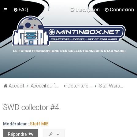
FAQ
Inscription
Connexion
Accueil
Accueil du forum
Détente et communauté Mint In Box
Star Wars en Direct
SWD collector #4
Modérateur :
Staff MIB
Répondre