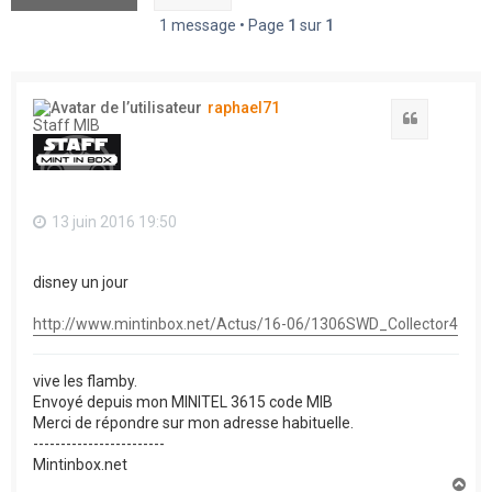
1 message • Page
1
sur
1
raphael71
Citation
Staff MIB
13 juin 2016 19:50
disney un jour
http://www.mintinbox.net/Actus/16-06/1306SWD_Collector4
vive les flamby.
Envoyé depuis mon MINITEL 3615 code MIB
Merci de répondre sur mon adresse habituelle.
------------------------
Mintinbox.net
H