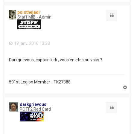
u
t
polothejedi
Citation
Staff MIB - Admin
19 janv. 2010 13:33
Darkgrievous, captain kirk , vous en etes ou vous ?
501st Legion Member - TK27388
H
a
u
t
darkgrievous
Citation
POTF2 Red Card