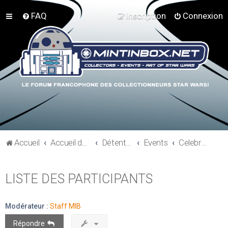
FAQ
Inscription
Connexion
Accueil
Accueil du forum
Détente et communauté Mint In Box
Events
Celebration V - Orlando 2010
LISTE DES PARTICIPANTS
Modérateur :
Staff MIB
Répondre