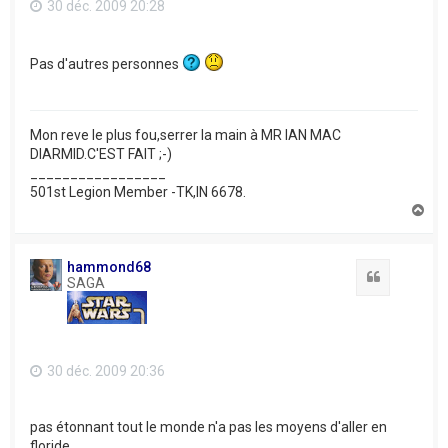
30 déc. 2009 20:28
Pas d'autres personnes
Mon reve le plus fou,serrer la main à MR IAN MAC
DIARMID.C'EST FAIT ;-)
_________________
501st Legion Member -TK,IN 6678.
H
a
u
t
hammond68
Citation
SAGA
30 déc. 2009 20:36
pas étonnant tout le monde n'a pas les moyens d'aller en
floride