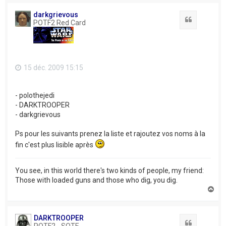
u
t
darkgrievous
Citation
POTF2 Red Card
15 déc. 2009 15:15
- polothejedi
- DARKTROOPER
- darkgrievous
Ps pour les suivants prenez la liste et rajoutez vos noms à la
fin c'est plus lisible après
You see, in this world there's two kinds of people, my friend:
Those with loaded guns and those who dig, you dig.
H
a
u
t
DARKTROOPER
Citation
POTF2 - SOTE