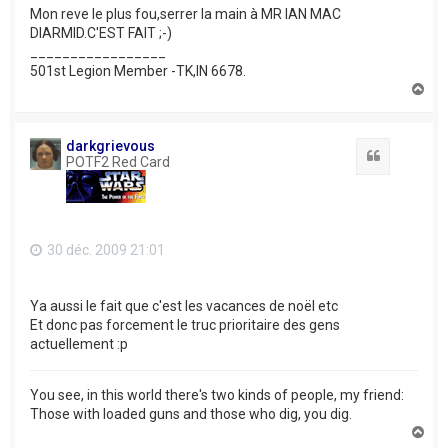
Mon reve le plus fou,serrer la main à MR IAN MAC
DIARMID.C'EST FAIT ;-)
_________________
501st Legion Member -TK,IN 6678.
H
a
u
t
darkgrievous
Citation
POTF2 Red Card
30 déc. 2009 21:01
Ya aussi le fait que c'est les vacances de noël etc
Et donc pas forcement le truc prioritaire des gens
actuellement :p
You see, in this world there's two kinds of people, my friend:
Those with loaded guns and those who dig, you dig.
H
a