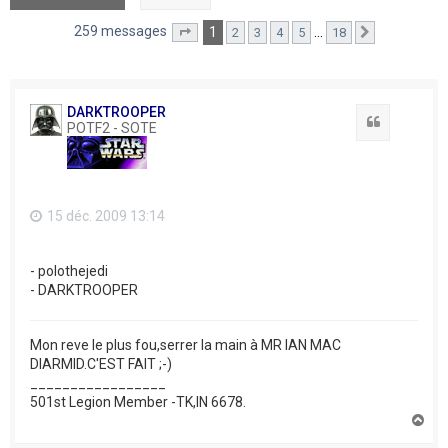
259 messages
1
…
2
3
4
5
18
Page
1
sur
18
Suivant
DARKTROOPER
Citation
POTF2 - SOTE
15 déc. 2009 13:14
- polothejedi
- DARKTROOPER
Mon reve le plus fou,serrer la main à MR IAN MAC
DIARMID.C'EST FAIT ;-)
_________________
501st Legion Member -TK,IN 6678.
H
a