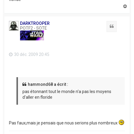
H
a
u
t
DARKTROOPER
Citation
POTF2 - SOTE
30 déc. 2009 20:45
hammond68 a écrit :
pas étonnant tout le monde n'a pas les moyens
d'aller en floride
Pas faux,mais je pensais que nous serions plus nombreux