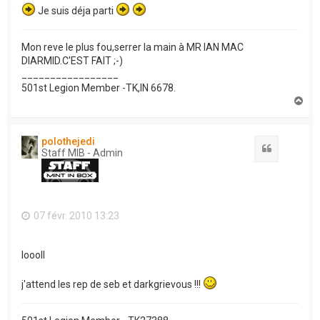
Je suis déja parti
Mon reve le plus fou,serrer la main à MR IAN MAC
DIARMID.C'EST FAIT ;-)
_________________
501st Legion Member -TK,IN 6678.
H
a
u
t
polothejedi
Citation
Staff MIB - Admin
07 févr. 2010 13:23
loooll
j'attend les rep de seb et darkgrievous !!!