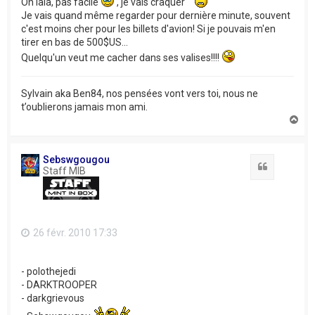
Oh lala, pas facile
, je vais craquer
Je vais quand même regarder pour dernière minute, souvent
c'est moins cher pour les billets d'avion! Si je pouvais m'en
tirer en bas de 500$US...
Quelqu'un veut me cacher dans ses valises!!!!
Sylvain aka Ben84, nos pensées vont vers toi, nous ne
t’oublierons jamais mon ami.
H
a
u
t
Sebswgougou
Citation
Staff MIB
26 févr. 2010 17:33
- polothejedi
- DARKTROOPER
- darkgrievous