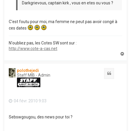
Darkgrievous, captain kirk , vous en etes ou vous ?
C'est foutu pour moi, ma femme ne peut pas avoir congé à
ces dates
N'oubliez pas, les Cotes SW sont sur :
http://www.cote-a-cas.net
H
a
u
t
polothejedi
Citation
Staff MIB - Admin
04 févr. 2010 9:03
Sebswgougou, des news pour toi ?