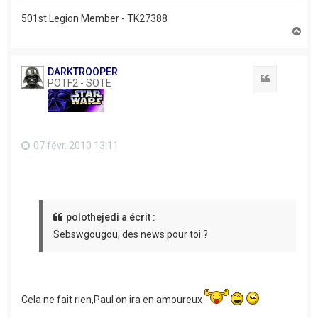
501st Legion Member - TK27388
H
a
u
t
DARKTROOPER
Citation
POTF2 - SOTE
07 févr. 2010 13:11
polothejedi a écrit :
Sebswgougou, des news pour toi ?
Cela ne fait rien,Paul on ira en amoureux