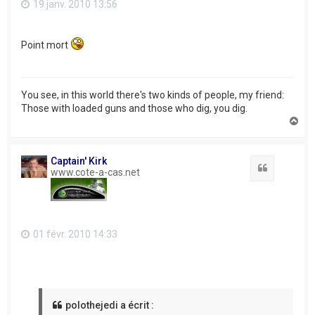
19 janv. 2010 13:56
Point mort
You see, in this world there's two kinds of people, my friend:
Those with loaded guns and those who dig, you dig.
H
a
u
t
Captain' Kirk
Citation
www.cote-a-cas.net
01 févr. 2010 14:33
polothejedi a écrit :