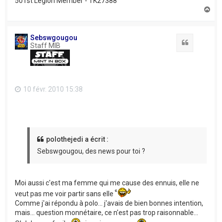
501st Legion Member - TK27388
H
a
u
t
Sebswgougou
Citation
Staff MIB
10 févr. 2010 15:38
polothejedi a écrit :
Sebswgougou, des news pour toi ?
Moi aussi c'est ma femme qui me cause des ennuis, elle ne
veut pas me voir partir sans elle
Comme j'ai répondu à polo... j'avais de bien bonnes intention,
mais... question monnétaire, ce n'est pas trop raisonnable...