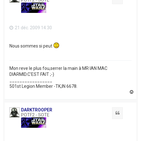
21 déc. 2009 14:30
Nous sommes si peut
Mon reve le plus fou,serrer la main à MR IAN MAC
DIARMID.C'EST FAIT ;-)
_________________
501st Legion Member -TK,IN 6678.
H
a
u
t
DARKTROOPER
Citation
POTF2 - SOTE