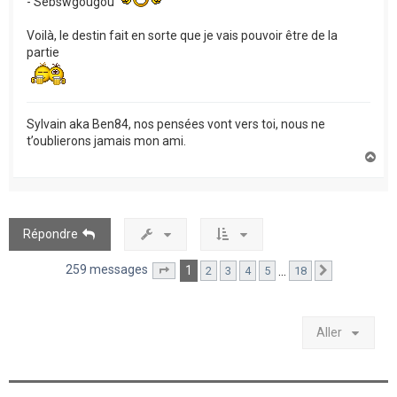
- Sebswgougou
Voilà, le destin fait en sorte que je vais pouvoir être de la
partie
Sylvain aka Ben84, nos pensées vont vers toi, nous ne
t’oublierons jamais mon ami.
H
a
u
t
Répondre
259 messages
1
…
2
3
4
5
18
Page
1
sur
18
Suivant
Aller