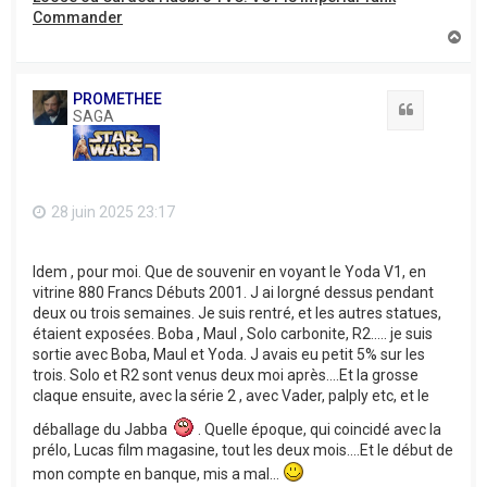
Commander
H
a
u
t
PROMETHEE
Citation
SAGA
28 juin 2025 23:17
Idem , pour moi. Que de souvenir en voyant le Yoda V1, en
vitrine 880 Francs Débuts 2001. J ai lorgné dessus pendant
deux ou trois semaines. Je suis rentré, et les autres statues,
étaient exposées. Boba , Maul , Solo carbonite, R2..... je suis
sortie avec Boba, Maul et Yoda. J avais eu petit 5% sur les
trois. Solo et R2 sont venus deux moi après....Et la grosse
claque ensuite, avec la série 2 , avec Vader, palply etc, et le
déballage du Jabba
. Quelle époque, qui coincidé avec la
prélo, Lucas film magasine, tout les deux mois....Et le début de
mon compte en banque, mis a mal...