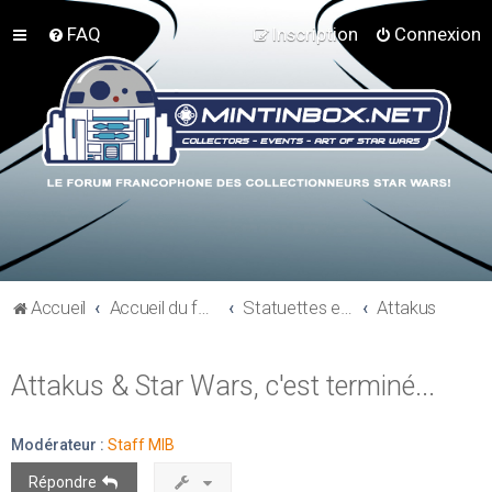
FAQ
Inscription
Connexion
Accueil
Accueil du forum
Statuettes et résines
Attakus
Attakus & Star Wars, c'est terminé...
Modérateur :
Staff MIB
Répondre