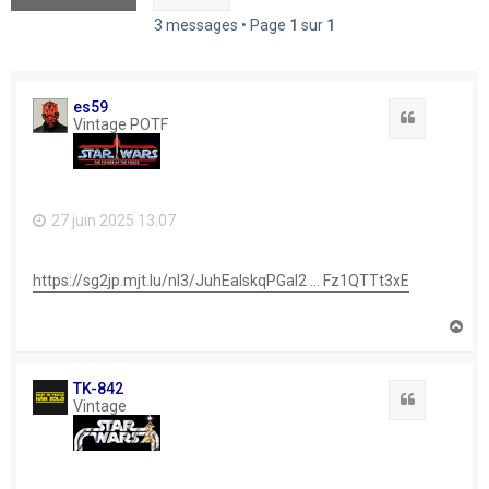
3 messages • Page
1
sur
1
es59
Citation
Vintage POTF
27 juin 2025 13:07
https://sg2jp.mjt.lu/nl3/JuhEalskqPGal2 ... Fz1QTTt3xE
H
a
u
t
TK-842
Citation
Vintage