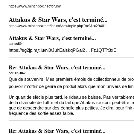
https://www.mintinbox.net/forum/
Attakus & Star Wars, c'est terminé...
https://www.mintinbox.net/forum/viewtopic.php?f=9&t=29401
Attakus & Star Wars, c'est terminé...
par
es59
https://sg2jp.mjt.lu/nl3/JuhEalskqPGal2 ... Fz1QTTt3xE
Re: Attakus & Star Wars, c'est terminé...
par
TK-842
Que de souvenirs. Mes premiers émois de collectionneur de prode
pouvoir m'offrir ce genre de produit alors que mon univers se li
Un quart de siècle plus tard, le rideau se baisse. Pas véritable
de la diversité de l'offre et du fait que Attakus se sont peut-êtr
que de descendre sur des échelle plus petites. Je dirai pour fini
fréquence des sortie assez faible.
Re: Attakus & Star Wars, c'est terminé...