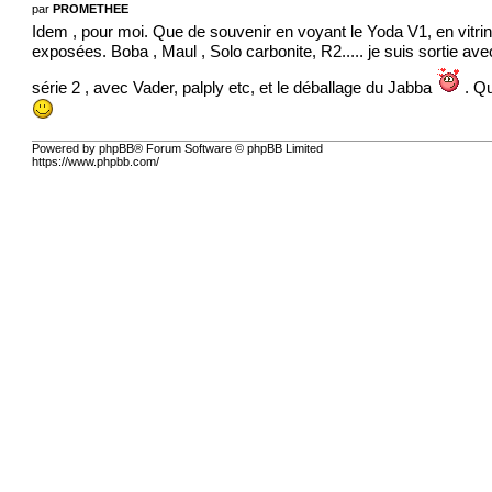
par
PROMETHEE
Idem , pour moi. Que de souvenir en voyant le Yoda V1, en vitrin
exposées. Boba , Maul , Solo carbonite, R2..... je suis sortie av
série 2 , avec Vader, palply etc, et le déballage du Jabba
. Qu
Powered by phpBB® Forum Software © phpBB Limited
https://www.phpbb.com/