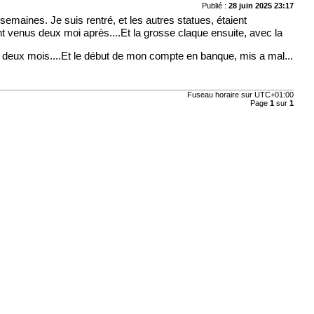
Publié :
28 juin 2025 23:17
emaines. Je suis rentré, et les autres statues, étaient
ont venus deux moi après....Et la grosse claque ensuite, avec la
es deux mois....Et le début de mon compte en banque, mis a mal...
Fuseau horaire sur
UTC+01:00
Page
1
sur
1