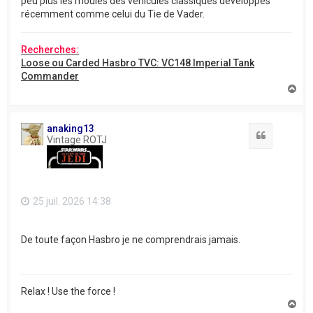
peu plus les moules des véhicules classiques développés
récemment comme celui du Tie de Vader.
Recherches:
Loose ou Carded Hasbro TVC: VC148 Imperial Tank
Commander
H
a
u
t
anaking13
Citation
Vintage ROTJ
25 juil. 2026 14:38
De toute façon Hasbro je ne comprendrais jamais.
Relax ! Use the force !
H