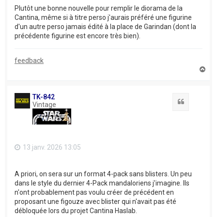
Plutôt une bonne nouvelle pour remplir le diorama de la
Cantina, même si à titre perso j'aurais préféré une figurine
d'un autre perso jamais édité à la place de Garindan (dont la
précédente figurine est encore très bien).
feedback
H
a
u
t
TK-842
Citation
Vintage
13 janv. 2026 13:05
A priori, on sera sur un format 4-pack sans blisters. Un peu
dans le style du dernier 4-Pack mandaloriens j'imagine. Ils
n'ont probablement pas voulu créer de précédent en
proposant une figouze avec blister qui n'avait pas été
débloquée lors du projet Cantina Haslab.