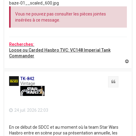
baze-01__scaled_600.jpg
Vous ne pouvez pas consulter les pièces jointes
insérées à ce message.
Recherches:
Loose ou Carded Hasbro TVC: VC148 Imperial Tank
Commander
H
a
u
t
TK-842
Citation
Vintage
24 juil. 2026 22:03
En ce début de SDCC et au moment où la team Star Wars
Hasbro entre en scène pour sa présentation annuelle, les