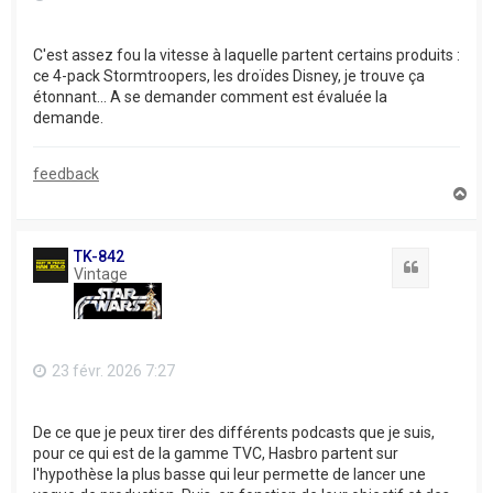
C'est assez fou la vitesse à laquelle partent certains produits :
ce 4-pack Stormtroopers, les droïdes Disney, je trouve ça
étonnant... A se demander comment est évaluée la
demande.
feedback
H
a
u
t
TK-842
Citation
Vintage
23 févr. 2026 7:27
De ce que je peux tirer des différents podcasts que je suis,
pour ce qui est de la gamme TVC, Hasbro partent sur
l'hypothèse la plus basse qui leur permette de lancer une