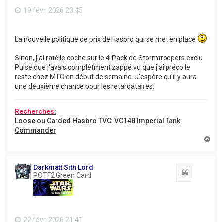
19 févr. 2026 23:45
La nouvelle politique de prix de Hasbro qui se met en place
Sinon, j'ai raté le coche sur le 4-Pack de Stormtroopers exclu
Pulse que j'avais complétment zappé vu que j'ai préco le
reste chez MTC en début de semaine. J'espère qu'il y aura
une deuxième chance pour les retardataires.
Recherches:
Loose ou Carded Hasbro TVC: VC148 Imperial Tank
Commander
H
a
u
t
Darkmatt Sith Lord
Citation
POTF2 Green Card
22 févr. 2026 21:41