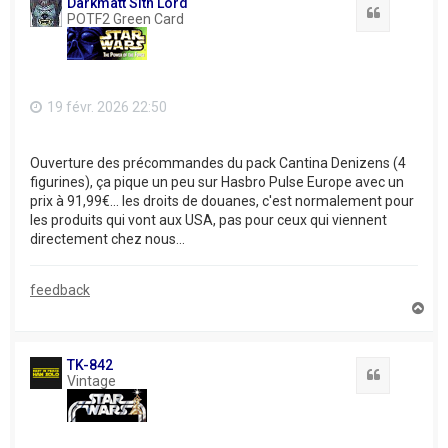
Darkmatt Sith Lord
Citation
POTF2 Green Card
19 févr. 2026 22:50
Ouverture des précommandes du pack Cantina Denizens (4
figurines), ça pique un peu sur Hasbro Pulse Europe avec un
prix à 91,99€... les droits de douanes, c'est normalement pour
les produits qui vont aux USA, pas pour ceux qui viennent
directement chez nous...
feedback
H
a
u
t
TK-842
Citation
Vintage