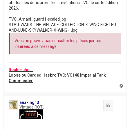
photos des deux premières révélations TVC de cette édition
2026.
TVC_Amani_guard1-scaled.jpg
STAR-WARS-THE-VINTAGE-COLLECTION-X-WING-FIGHTER-
AND-LUKE-SKYWALKER-X-WING-1.jpg
Vous ne pouvez pas consulter les pièces jointes
insérées à ce message.
Recherches:
Loose ou Carded Hasbro TVC: VC148 Imperial Tank
Commander
H
a
u
t
anaking13
Citation
Vintage ROTJ