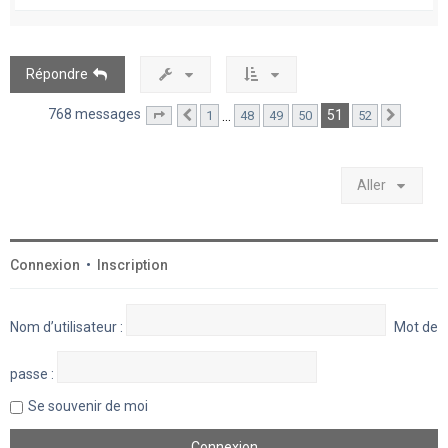
a
u
t
Répondre
768 messages
51
…
1
48
49
50
52
Page
51
Précédent
sur
52
Suivant
Aller
Connexion
•
Inscription
Nom d’utilisateur :
Mot de
passe :
Se souvenir de moi