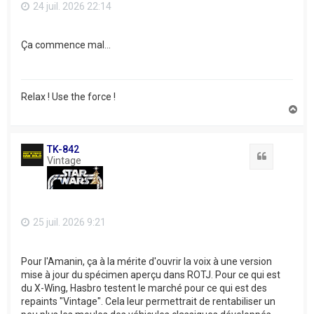
24 juil. 2026 22:14
Ça commence mal...
Relax ! Use the force !
H
a
u
t
TK-842
Citation
Vintage
25 juil. 2026 9:21
Pour l'Amanin, ça à la mérite d'ouvrir la voix à une version
mise à jour du spécimen aperçu dans ROTJ. Pour ce qui est
du X-Wing, Hasbro testent le marché pour ce qui est des
repaints "Vintage". Cela leur permettrait de rentabiliser un