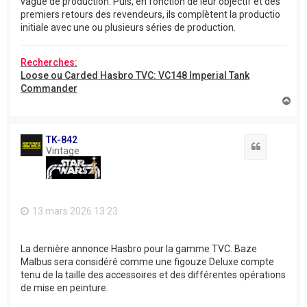
vague de production. Puis, en fonction de leur objectif et des
premiers retours des revendeurs, ils complètent la productio
initiale avec une ou plusieurs séries de production.
Recherches:
Loose ou Carded Hasbro TVC: VC148 Imperial Tank
Commander
H
a
u
t
TK-842
Citation
Vintage
13 mars 2026 13:23
La dernière annonce Hasbro pour la gamme TVC. Baze
Malbus sera considéré comme une figouze Deluxe compte
tenu de la taille des accessoires et des différentes opérations
de mise en peinture.