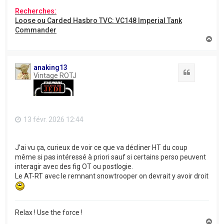
Recherches:
Loose ou Carded Hasbro TVC: VC148 Imperial Tank
Commander
H
a
u
t
anaking13
Citation
Vintage ROTJ
13 févr. 2026 12:44
J’ai vu ça, curieux de voir ce que va décliner HT du coup
même si pas intéressé à priori sauf si certains perso peuvent
interagir avec des fig OT ou postlogie.
Le AT-RT avec le remnant snowtrooper on devrait y avoir droit
Relax ! Use the force !
H