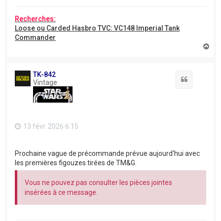
Recherches:
Loose ou Carded Hasbro TVC: VC148 Imperial Tank
Commander
H
a
u
t
TK-842
Citation
Vintage
13 févr. 2026 6:15
Prochaine vague de précommande prévue aujourd'hui avec
les premières figouzes tirées de TM&G.
Vous ne pouvez pas consulter les pièces jointes
insérées à ce message.