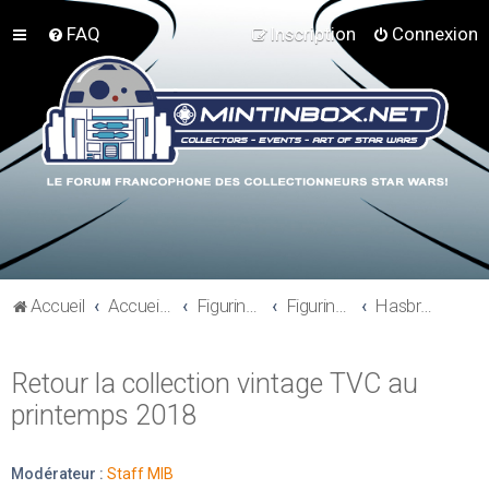
FAQ
Inscription
Connexion
Accueil
Accueil du forum
Figurines 3"3/4, Playsets, Vaisseaux,…
Figurines Actuelles
Hasbro - The Vintage Collection - Movie Heroes
Retour la collection vintage TVC au
printemps 2018
Modérateur :
Staff MIB