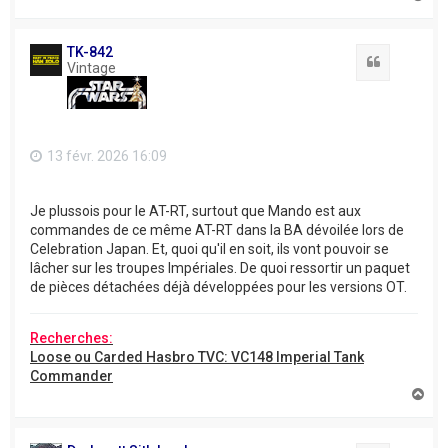
a
u
t
TK-842
Citation
Vintage
13 févr. 2026 16:09
Je plussois pour le AT-RT, surtout que Mando est aux
commandes de ce même AT-RT dans la BA dévoilée lors de
Celebration Japan. Et, quoi qu'il en soit, ils vont pouvoir se
lâcher sur les troupes Impériales. De quoi ressortir un paquet
de pièces détachées déjà développées pour les versions OT.
Recherches:
Loose ou Carded Hasbro TVC: VC148 Imperial Tank
Commander
H
a
u
t