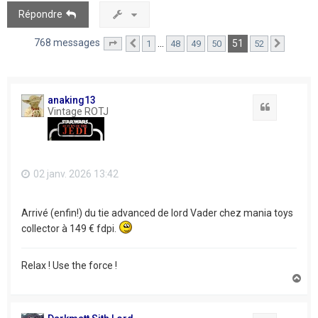
Répondre
768 messages
51
…
1
48
49
50
52
Page
51
Précédent
sur
52
Suivant
anaking13
Citation
Vintage ROTJ
02 janv. 2026 13:42
Arrivé (enfin!) du tie advanced de lord Vader chez mania toys
collector à 149 € fdpi.
Relax ! Use the force !
H
a
u
t