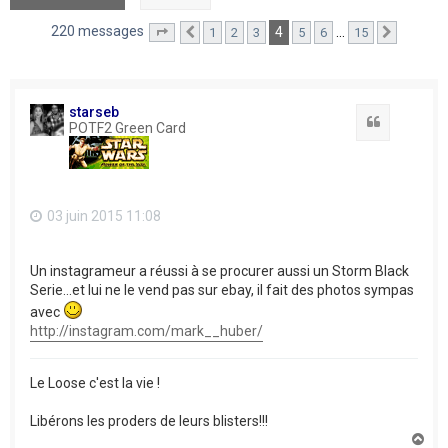
220 messages
4
…
1
2
3
5
6
15
Page
4
Précédent
sur
15
Suivant
starseb
Citation
POTF2 Green Card
03 juin 2015 11:08
Un instagrameur a réussi à se procurer aussi un Storm Black
Serie...et lui ne le vend pas sur ebay, il fait des photos sympas
avec
http://instagram.com/mark__huber/
Le Loose c'est la vie !
Libérons les proders de leurs blisters!!!
H