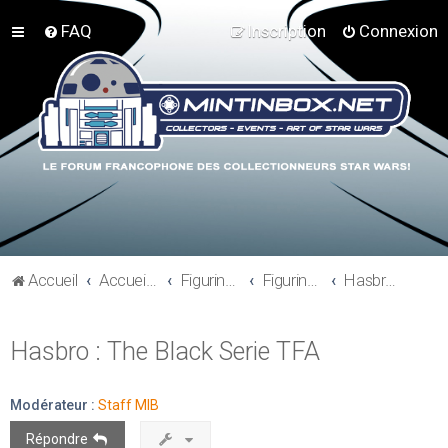
FAQ
Inscription
Connexion
Accueil
Accueil du forum
Figurines 3"3/4, Playsets, Vaisseaux,…
Figurines Actuelles
Hasbro - Star Wars The Force Awakens
Hasbro : The Black Serie TFA
Modérateur :
Staff MIB
Répondre