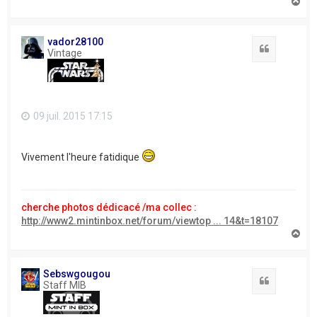
H
a
u
t
vador28100
Citation
Vintage
09 juil. 2015 17:15
Vivement l'heure fatidique
cherche photos dédicacé /ma collec :
http://www2.mintinbox.net/forum/viewtop ... 14&t=18107
H
a
u
t
Sebswgougou
Citation
Staff MIB