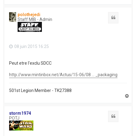
a
u
t
polothejedi
Citation
Staff MIB - Admin
08 juin 2015 16:25
Peut etre l'exclu SDCC
http://www.mintinbox.net/Actus/15-06/08 ... _packaging
501st Legion Member - TK27388
H
a
u
t
storm1974
Citation
POTJ