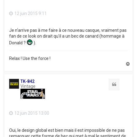
12 juin 2015 9:11
Je n'arrive pas à me faire à ce nouveau casque, vraiment pas
fan de ce look on dirait qu'il a un bec de canard (hommage à
Donald ?
).
Relax ! Use the force !
H
a
u
t
TK-842
Citation
Vintage
12 juin 2015 13:00
Oui, le design global est bien mais il est impossible de ne pas
remarquer cette forme de bec qui met à mal le sentiment de