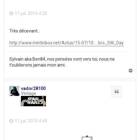
11 juil. 2015 4:20
Très décevant...
http://www.mintinbox.net/Actus/15-07/10 ... bro_SW_Day
Sylvain aka Ben84, nos pensées vont vers toi, nous ne
t’oublierons jamais mon ami.
H
a
u
t
vador28100
Citation
Vintage
11 juil. 2015 4:44