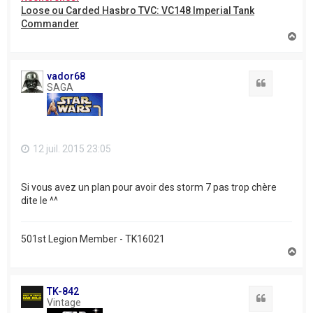
Loose ou Carded Hasbro TVC: VC148 Imperial Tank
Commander
H
a
u
t
vador68
Citation
SAGA
12 juil. 2015 23:05
Si vous avez un plan pour avoir des storm 7 pas trop chère
dite le ^^
501st Legion Member - TK16021
H
a
u
t
TK-842
Citation
Vintage