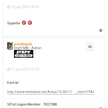
10 juin 2015 18:19
Superbe
H
a
u
t
polothejedi
Citation
Staff MIB - Admin
11 juin 2015 16:19
Il est là !
http://www.mintinbox.net/Actus/15-06/11 ... _stormTFA/
501st Legion Member - TK27388