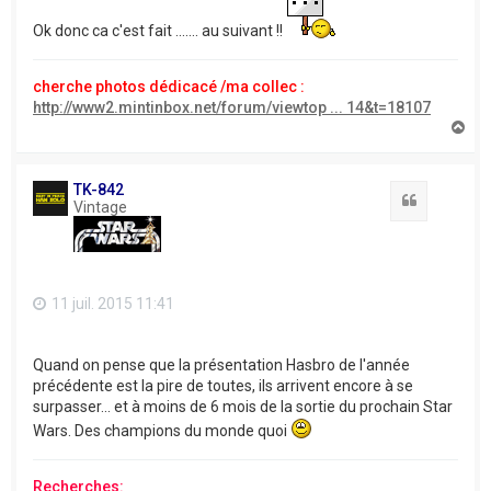
Ok donc ca c'est fait ....... au suivant !!
cherche photos dédicacé /ma collec :
http://www2.mintinbox.net/forum/viewtop ... 14&t=18107
H
a
u
t
TK-842
Citation
Vintage
11 juil. 2015 11:41
Quand on pense que la présentation Hasbro de l'année
précédente est la pire de toutes, ils arrivent encore à se
surpasser... et à moins de 6 mois de la sortie du prochain Star
Wars. Des champions du monde quoi
Recherches: