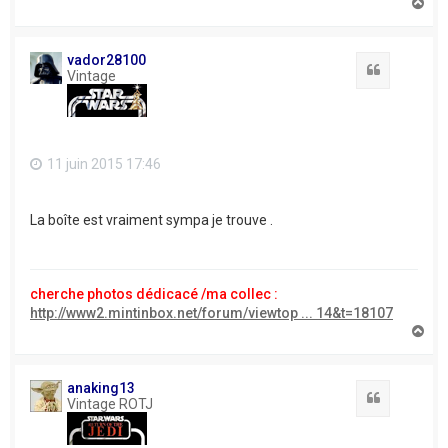
H
a
u
t
vador28100
Citation
Vintage
11 juin 2015 17:46
La boîte est vraiment sympa je trouve .
cherche photos dédicacé /ma collec :
http://www2.mintinbox.net/forum/viewtop ... 14&t=18107
H
a
u
t
anaking13
Citation
Vintage ROTJ