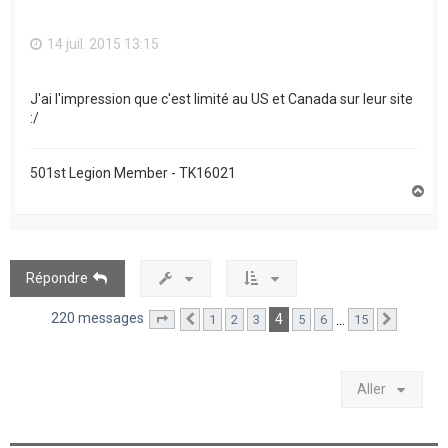
14 juil. 2015 13:15
J'ai l'impression que c'est limité au US et Canada sur leur site
:/
501st Legion Member - TK16021
H
a
u
t
Répondre
220 messages
4
…
1
2
3
5
6
15
Page
4
Précédent
sur
15
Suivant
Aller