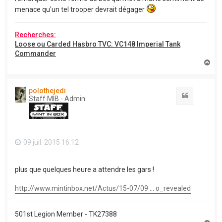
menace qu'un tel trooper devrait dégager
Recherches:
Loose ou Carded Hasbro TVC: VC148 Imperial Tank
Commander
H
a
u
t
polothejedi
Citation
Staff MIB - Admin
09 juil. 2015 16:12
plus que quelques heure a attendre les gars !
http://www.mintinbox.net/Actus/15-07/09 ... o_revealed
501st Legion Member - TK27388