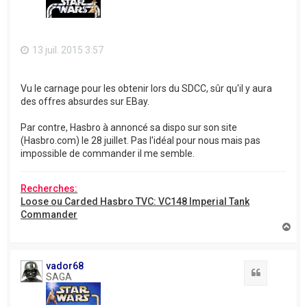
13 juil. 2015 3:57
Vu le carnage pour les obtenir lors du SDCC, sûr qu'il y aura
des offres absurdes sur EBay.
Par contre, Hasbro à annoncé sa dispo sur son site
(Hasbro.com) le 28 juillet. Pas l'idéal pour nous mais pas
impossible de commander il me semble.
Recherches:
Loose ou Carded Hasbro TVC: VC148 Imperial Tank
Commander
H
a
u
t
vador68
Citation
SAGA