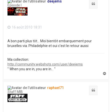
deejems
Citation
Episode I
16 août 2010 18:31
A bon parti plus tôt... Moi bientôt embarquement pour
bruxelles via. Philadelphie et oui c'est le retour aussi
Ma collection:
http://community.webshots.com/user/deejems
" When you are in, you are in... "
H
a
u
t
raphael71
Citation
Staff MIB