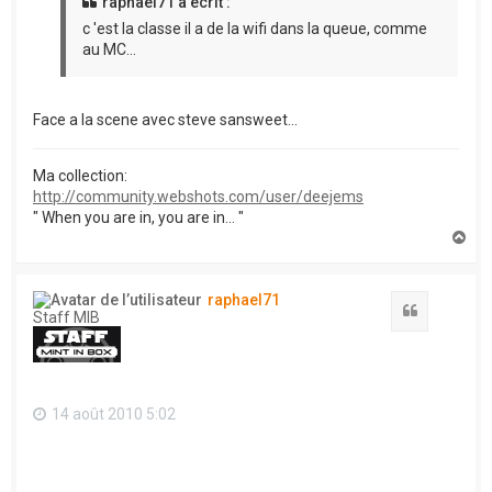
raphael71 a écrit :
c 'est la classe il a de la wifi dans la queue, comme
au MC...
Face a la scene avec steve sansweet...
Ma collection:
http://community.webshots.com/user/deejems
" When you are in, you are in... "
H
a
u
t
raphael71
Citation
Staff MIB
14 août 2010 5:02