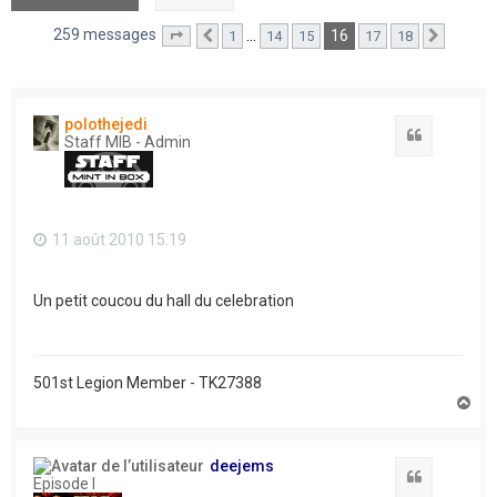
259 messages
16
…
1
14
15
17
18
Page
16
Précédent
sur
18
Suivant
polothejedi
Citation
Staff MIB - Admin
11 août 2010 15:19
Un petit coucou du hall du celebration
501st Legion Member - TK27388
H
a
u
t
deejems
Citation
Episode I