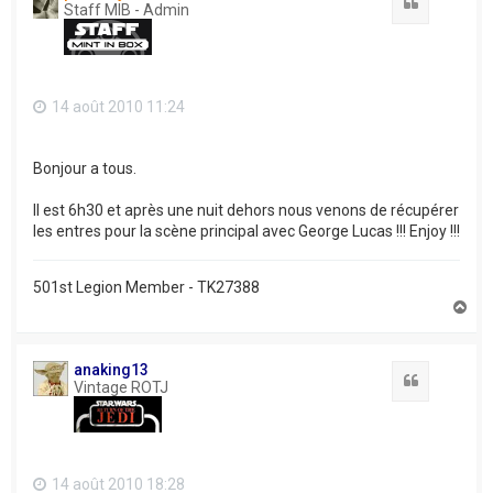
Citation
Staff MIB - Admin
14 août 2010 11:24
Bonjour a tous.
Il est 6h30 et après une nuit dehors nous venons de récupérer
les entres pour la scène principal avec George Lucas !!! Enjoy !!!
501st Legion Member - TK27388
H
a
u
t
anaking13
Citation
Vintage ROTJ
14 août 2010 18:28