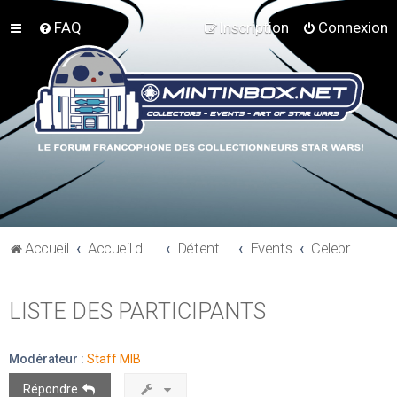
FAQ
Inscription
Connexion
Accueil
Accueil du forum
Détente et communauté Mint In Box
Events
Celebration V - Orlando 2010
LISTE DES PARTICIPANTS
Modérateur :
Staff MIB
Répondre