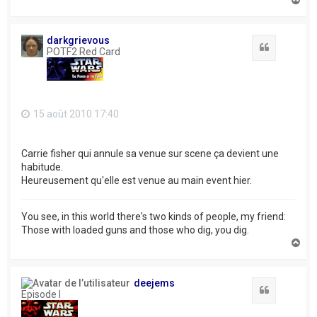
a
u
t
darkgrievous
Citation
POTF2 Red Card
15 août 2010 17:40
Carrie fisher qui annule sa venue sur scene ça devient une
habitude.
Heureusement qu'elle est venue au main event hier.
You see, in this world there's two kinds of people, my friend:
Those with loaded guns and those who dig, you dig.
H
a
u
t
deejems
Citation
Episode I