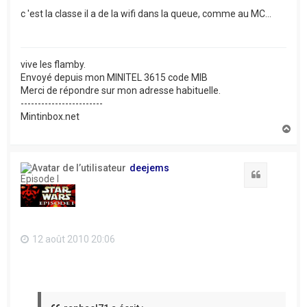
c 'est la classe il a de la wifi dans la queue, comme au MC...
vive les flamby.
Envoyé depuis mon MINITEL 3615 code MIB
Merci de répondre sur mon adresse habituelle.
------------------------
Mintinbox.net
H
a
u
t
deejems
Citation
Episode I
12 août 2010 20:06