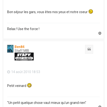
Bon séjour les gars, vous êtes nos yeux et notre coeur
Relax ! Use the force !
H
a
u
t
Ben84
Citation
Staff MIB
14 août 2010 18:53
Petit veinard
"Un petit quelque chose vaut mieux qu'un grand rien"
H