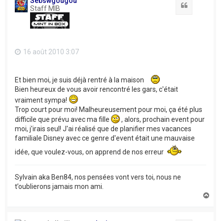
Sebswgougou
Citation
Staff MIB
16 août 2010 3:07
Et bien moi, je suis déjà rentré à la maison
Bien heureux de vous avoir rencontré les gars, c'était
vraiment sympa!
Trop court pour moi! Malheureusement pour moi, ça été plus
difficile que prévu avec ma fille
, alors, prochain event pour
moi, j'irais seul! J'ai réalisé que de planifier mes vacances
familiale Disney avec ce genre d'event était une mauvaise
idée, que voulez-vous, on apprend de nos erreur
Sylvain aka Ben84, nos pensées vont vers toi, nous ne
t’oublierons jamais mon ami.
H
a
u
t