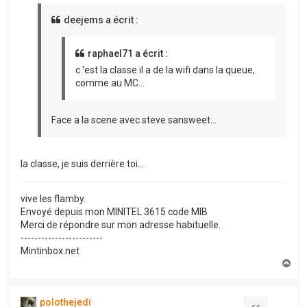
deejems a écrit :
raphael71 a écrit :
c 'est la classe il a de la wifi dans la queue,
comme au MC...
Face a la scene avec steve sansweet...
la classe, je suis derrière toi...
vive les flamby.
Envoyé depuis mon MINITEL 3615 code MIB
Merci de répondre sur mon adresse habituelle.
------------------------
Mintinbox.net
H
a
u
t
polothejedi