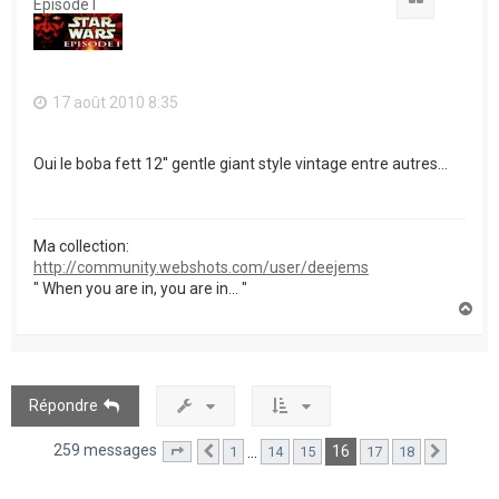
Episode I
17 août 2010 8:35
Oui le boba fett 12'' gentle giant style vintage entre autres...
Ma collection:
http://community.webshots.com/user/deejems
" When you are in, you are in... "
H
a
u
t
Répondre
259 messages
16
…
1
14
15
17
18
Page
16
Précédent
sur
18
Suivant