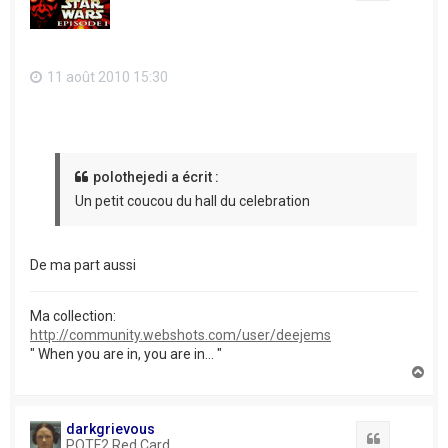
11 août 2010 15:30
polothejedi a écrit :
Un petit coucou du hall du celebration
De ma part aussi
Ma collection:
http://community.webshots.com/user/deejems
" When you are in, you are in... "
H
a
u
t
darkgrievous
Citation
POTF2 Red Card