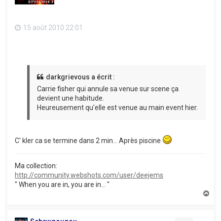
15 août 2010 22:01
darkgrievous a écrit :
Carrie fisher qui annule sa venue sur scene ça
devient une habitude.
Heureusement qu'elle est venue au main event hier.
C' kler ca se termine dans 2 min... Après piscine
Ma collection:
http://community.webshots.com/user/deejems
" When you are in, you are in... "
H
a
u
t