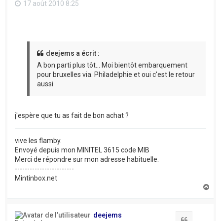
17 août 2010 8:25
deejems a écrit :
A bon parti plus tôt... Moi bientôt embarquement
pour bruxelles via. Philadelphie et oui c'est le retour
aussi
j'espère que tu as fait de bon achat ?
vive les flamby.
Envoyé depuis mon MINITEL 3615 code MIB
Merci de répondre sur mon adresse habituelle.
------------------------
Mintinbox.net
H
a
u
t
deejems
Citation