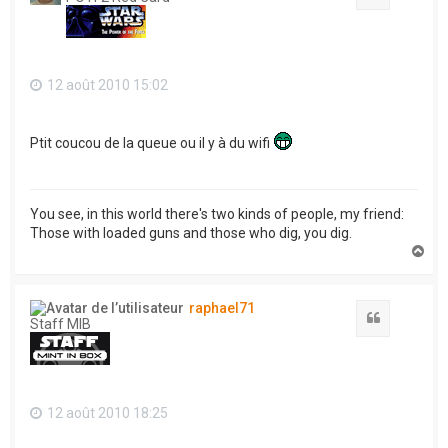
12 août 2010 15:02
Ptit coucou de la queue ou il y à du wifi
You see, in this world there's two kinds of people, my friend:
Those with loaded guns and those who dig, you dig.
H
a
u
t
raphael71
Citation
Staff MIB
12 août 2010 18:25