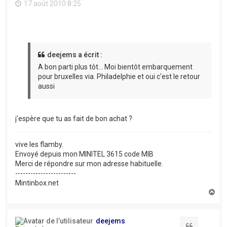
17 août 2010 8:25
deejems a écrit :
A bon parti plus tôt... Moi bientôt embarquement
pour bruxelles via. Philadelphie et oui c'est le retour
aussi
j'espère que tu as fait de bon achat ?
vive les flamby.
Envoyé depuis mon MINITEL 3615 code MIB
Merci de répondre sur mon adresse habituelle.
------------------------
Mintinbox.net
H
a
u
t
deejems
Citation