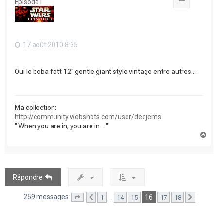
Episode I
17 août 2010 8:35
Oui le boba fett 12'' gentle giant style vintage entre autres...
Ma collection:
http://community.webshots.com/user/deejems
" When you are in, you are in... "
H
a
u
t
Répondre
259 messages
16
…
1
14
15
17
18
Page
16
Précédent
sur
18
Suivant