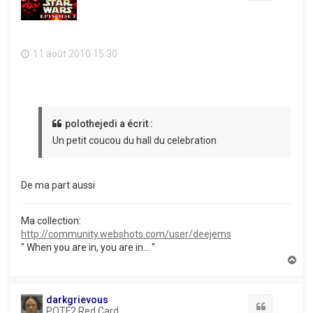
11 août 2010 15:30
polothejedi a écrit :
Un petit coucou du hall du celebration
De ma part aussi
Ma collection:
http://community.webshots.com/user/deejems
" When you are in, you are in... "
H
a
u
t
darkgrievous
Citation
POTF2 Red Card