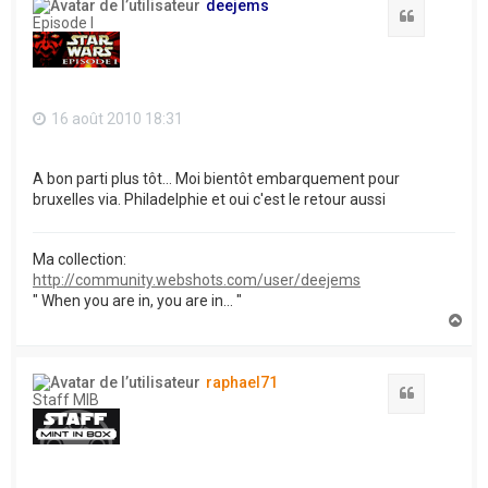
deejems
Citation
Episode I
16 août 2010 18:31
A bon parti plus tôt... Moi bientôt embarquement pour
bruxelles via. Philadelphie et oui c'est le retour aussi
Ma collection:
http://community.webshots.com/user/deejems
" When you are in, you are in... "
H
a
u
t
raphael71
Citation
Staff MIB