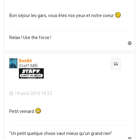
Bon séjour les gars, vous êtes nos yeux et notre coeur
Relax ! Use the force !
H
a
u
t
Ben84
Citation
Staff MIB
14 août 2010 18:53
Petit veinard
"Un petit quelque chose vaut mieux qu'un grand rien"
H