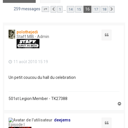
259 messages
16
…
1
14
15
17
18
Page
16
Précédent
sur
18
Suivant
polothejedi
Citation
Staff MIB - Admin
11 août 2010 15:19
Un petit coucou du hall du celebration
501st Legion Member - TK27388
H
a
u
t
deejems
Citation
Episode I