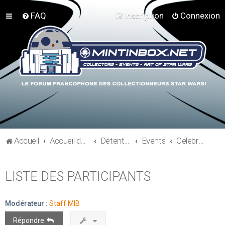
FAQ
Inscription
Connexion
Accueil
Accueil du forum
Détente et communauté Mint In Box
Events
Celebration V - Orlando 2010
LISTE DES PARTICIPANTS
Modérateur :
Staff MIB
Répondre