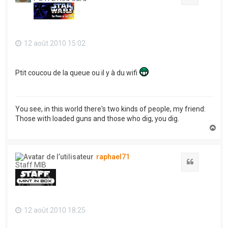
12 août 2010 15:02
Ptit coucou de la queue ou il y à du wifi
You see, in this world there's two kinds of people, my friend:
Those with loaded guns and those who dig, you dig.
H
a
u
t
raphael71
Citation
Staff MIB
12 août 2010 18:25