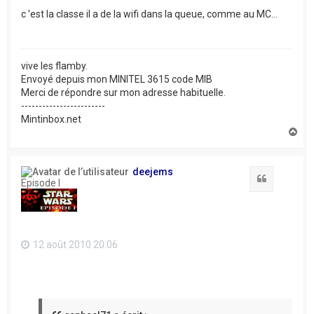
c 'est la classe il a de la wifi dans la queue, comme au MC...
vive les flamby.
Envoyé depuis mon MINITEL 3615 code MIB
Merci de répondre sur mon adresse habituelle.
------------------------
Mintinbox.net
H
a
u
t
deejems
Citation
Episode I
12 août 2010 20:06