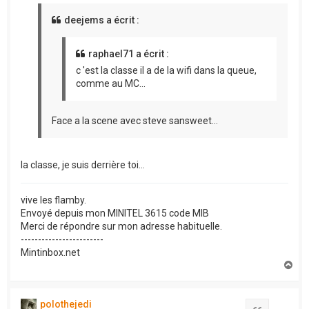
deejems a écrit :
raphael71 a écrit :
c 'est la classe il a de la wifi dans la queue,
comme au MC...
Face a la scene avec steve sansweet...
la classe, je suis derrière toi...
vive les flamby.
Envoyé depuis mon MINITEL 3615 code MIB
Merci de répondre sur mon adresse habituelle.
------------------------
Mintinbox.net
H
a
u
t
polothejedi