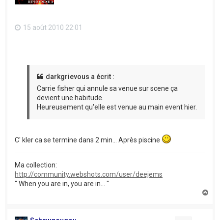
15 août 2010 22:01
darkgrievous a écrit :
Carrie fisher qui annule sa venue sur scene ça
devient une habitude.
Heureusement qu'elle est venue au main event hier.
C' kler ca se termine dans 2 min... Après piscine
Ma collection:
http://community.webshots.com/user/deejems
" When you are in, you are in... "
H
a
u
t