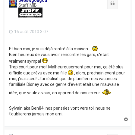
Sebswgougou
Citation
Staff MIB
16 août 2010 3:07
Et bien moi, je suis déjà rentré à la maison
Bien heureux de vous avoir rencontré les gars, c'était
vraiment sympa!
Trop court pour moi! Malheureusement pour moi, ça été plus
difficile que prévu avec ma fille
, alors, prochain event pour
moi, j'irais seul! J'ai réalisé que de planifier mes vacances
familiale Disney avec ce genre d'event était une mauvaise
idée, que voulez-vous, on apprend de nos erreur
Sylvain aka Ben84, nos pensées vont vers toi, nous ne
t’oublierons jamais mon ami.
H
a
u
t