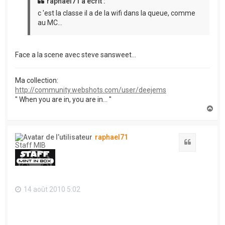
raphael71 a écrit :
c 'est la classe il a de la wifi dans la queue, comme
au MC...
Face a la scene avec steve sansweet...
Ma collection:
http://community.webshots.com/user/deejems
" When you are in, you are in... "
H
a
u
t
raphael71
Citation
Staff MIB
14 août 2010 5:02