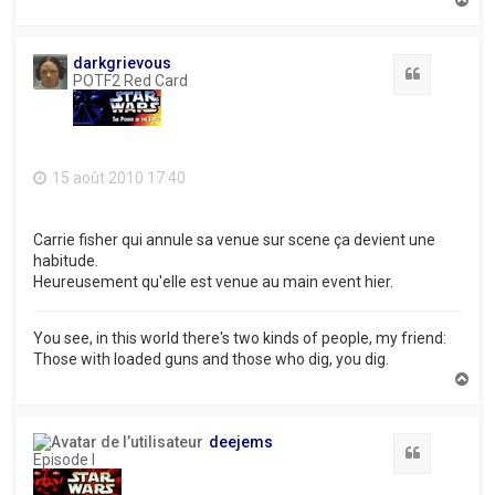
a
u
t
darkgrievous
Citation
POTF2 Red Card
15 août 2010 17:40
Carrie fisher qui annule sa venue sur scene ça devient une
habitude.
Heureusement qu'elle est venue au main event hier.
You see, in this world there's two kinds of people, my friend:
Those with loaded guns and those who dig, you dig.
H
a
u
t
deejems
Citation
Episode I