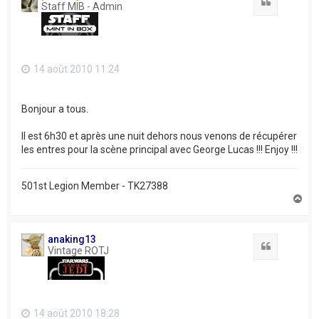
Citation
Staff MIB - Admin
14 août 2010 11:24
Bonjour a tous.
Il est 6h30 et après une nuit dehors nous venons de récupérer
les entres pour la scène principal avec George Lucas !!! Enjoy !!!
501st Legion Member - TK27388
H
a
u
t
anaking13
Citation
Vintage ROTJ
14 août 2010 18:28