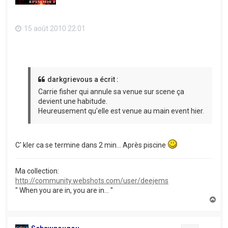
15 août 2010 22:01
darkgrievous a écrit :
Carrie fisher qui annule sa venue sur scene ça
devient une habitude.
Heureusement qu'elle est venue au main event hier.
C' kler ca se termine dans 2 min... Après piscine
Ma collection:
http://community.webshots.com/user/deejems
" When you are in, you are in... "
H
a
u
t