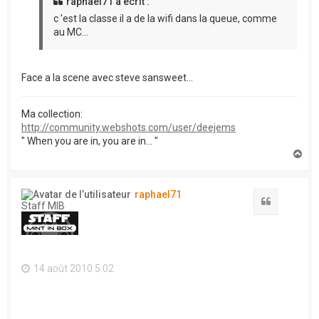
raphael71 a écrit :
c 'est la classe il a de la wifi dans la queue, comme
au MC...
Face a la scene avec steve sansweet...
Ma collection:
http://community.webshots.com/user/deejems
" When you are in, you are in... "
H
a
u
t
raphael71
Citation
Staff MIB
14 août 2010 5:02