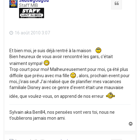
Sebswgougou
Citation
Staff MIB
16 août 2010 3:07
Et bien moi, je suis déjà rentré à la maison
Bien heureux de vous avoir rencontré les gars, c'était
vraiment sympa!
Trop court pour moi! Malheureusement pour moi, ça été plus
difficile que prévu avec ma fille
, alors, prochain event pour
moi, j'irais seul! J'ai réalisé que de planifier mes vacances
familiale Disney avec ce genre d'event était une mauvaise
idée, que voulez-vous, on apprend de nos erreur
Sylvain aka Ben84, nos pensées vont vers toi, nous ne
t’oublierons jamais mon ami.
H
a
u
t