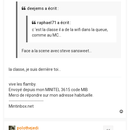
deejems a écrit :
raphael71 a écrit :
c 'est la classe il a de la wifi dans la queue,
comme au MC...
Face a la scene avec steve sansweet...
la classe, je suis derrière toi...
vive les flamby.
Envoyé depuis mon MINITEL 3615 code MIB
Merci de répondre sur mon adresse habituelle.
------------------------
Mintinbox.net
H
a
u
t
polothejedi