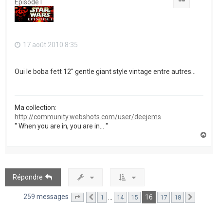
Episode I
17 août 2010 8:35
Oui le boba fett 12'' gentle giant style vintage entre autres...
Ma collection:
http://community.webshots.com/user/deejems
" When you are in, you are in... "
H
a
u
t
Répondre
259 messages
16
…
1
14
15
17
18
Page
16
Précédent
sur
18
Suivant