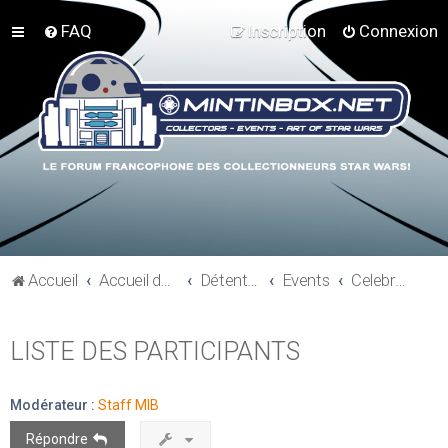
FAQ
Inscription
Connexion
Accueil
Accueil du forum
Détente et communauté Mint In Box
Events
Celebration V - Orlando 2010
LISTE DES PARTICIPANTS
Modérateur :
Staff MIB
Répondre