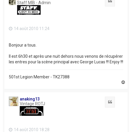
Citation
Staff MIB - Admin
14 août 2010 11:24
Bonjour a tous.
Il est 6h30 et après une nuit dehors nous venons de récupérer
les entres pour la scène principal avec George Lucas !!! Enjoy !!!
501st Legion Member - TK27388
H
a
u
t
anaking13
Citation
Vintage ROTJ
14 août 2010 18:28