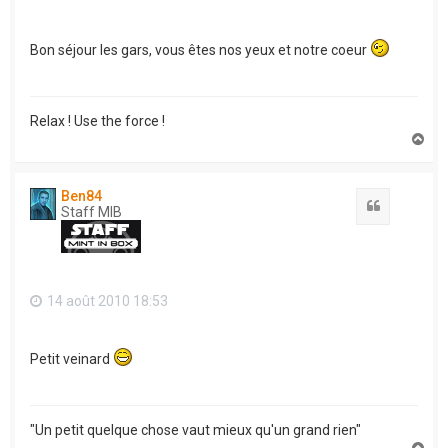
Bon séjour les gars, vous êtes nos yeux et notre coeur
Relax ! Use the force !
H
a
u
t
Ben84
Citation
Staff MIB
14 août 2010 18:53
Petit veinard
"Un petit quelque chose vaut mieux qu'un grand rien"
H