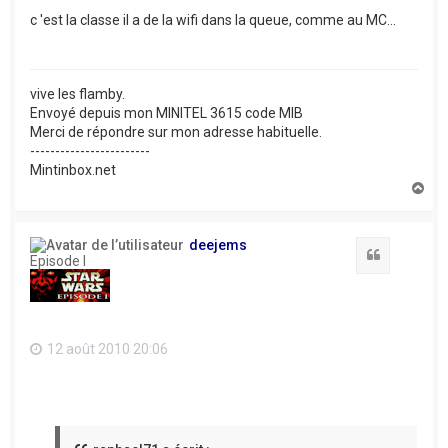
c 'est la classe il a de la wifi dans la queue, comme au MC...
vive les flamby.
Envoyé depuis mon MINITEL 3615 code MIB
Merci de répondre sur mon adresse habituelle.
------------------------
Mintinbox.net
H
a
u
t
deejems
Citation
Episode I
12 août 2010 20:06