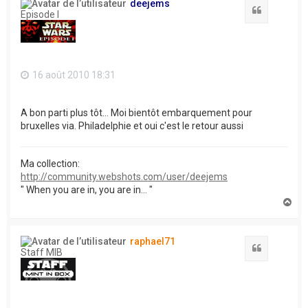
deejems
Citation
Episode I
16 août 2010 18:31
A bon parti plus tôt... Moi bientôt embarquement pour
bruxelles via. Philadelphie et oui c'est le retour aussi
Ma collection:
http://community.webshots.com/user/deejems
" When you are in, you are in... "
H
a
u
t
raphael71
Citation
Staff MIB