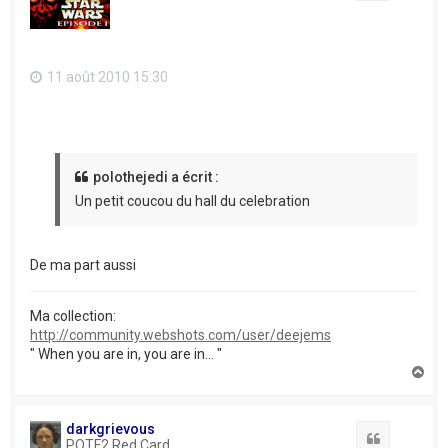
11 août 2010 15:30
polothejedi a écrit :
Un petit coucou du hall du celebration
De ma part aussi
Ma collection:
http://community.webshots.com/user/deejems
" When you are in, you are in... "
H
a
u
t
darkgrievous
Citation
POTF2 Red Card