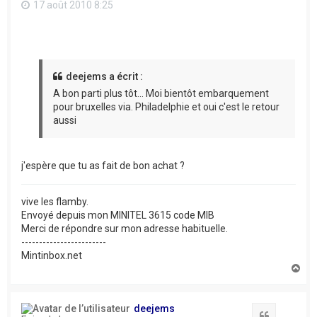
17 août 2010 8:25
deejems a écrit :
A bon parti plus tôt... Moi bientôt embarquement
pour bruxelles via. Philadelphie et oui c'est le retour
aussi
j'espère que tu as fait de bon achat ?
vive les flamby.
Envoyé depuis mon MINITEL 3615 code MIB
Merci de répondre sur mon adresse habituelle.
------------------------
Mintinbox.net
H
a
u
t
deejems
Citation