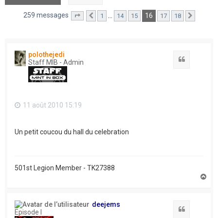
259 messages
16
…
1
14
15
17
18
Page
16
Précédent
sur
18
Suivant
polothejedi
Citation
Staff MIB - Admin
11 août 2010 15:19
Un petit coucou du hall du celebration
501st Legion Member - TK27388
H
a
u
t
deejems
Citation
Episode I