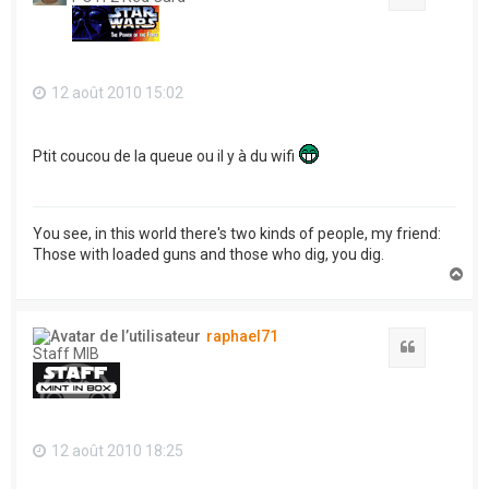
12 août 2010 15:02
Ptit coucou de la queue ou il y à du wifi
You see, in this world there's two kinds of people, my friend:
Those with loaded guns and those who dig, you dig.
H
a
u
t
raphael71
Citation
Staff MIB
12 août 2010 18:25