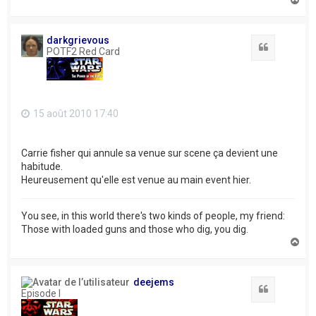
a
u
t
darkgrievous
Citation
POTF2 Red Card
15 août 2010 17:40
Carrie fisher qui annule sa venue sur scene ça devient une
habitude.
Heureusement qu'elle est venue au main event hier.
You see, in this world there's two kinds of people, my friend:
Those with loaded guns and those who dig, you dig.
H
a
u
t
deejems
Citation
Episode I