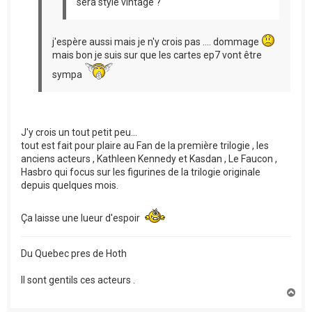
sera style vintage ?
j'espère aussi mais je n'y crois pas .... dommage
mais bon je suis sur que les cartes ep7 vont être
sympa
J'y crois un tout petit peu...
tout est fait pour plaire au Fan de la première trilogie , les
anciens acteurs , Kathleen Kennedy et Kasdan , Le Faucon ,
Hasbro qui focus sur les figurines de la trilogie originale
depuis quelques mois.
Ça laisse une lueur d'espoir
Du Quebec pres de Hoth
Il sont gentils ces acteurs .
H
a