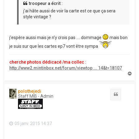
troopeur a écrit :
j'ai hâte aussi de voir la carte est ce que ça sera
style vintage ?
j'espère aussi mais je n'y crois pas .... dommage
mais bon
je suis sur que les cartes ep7 vont être sympa
cherche photos dédicacé /ma collec :
http://www2.mintinbox.net/forum/viewtop ... 14&t=18107
H
a
u
t
polothejedi
Citation
Staff MIB - Admin
05 janv. 2015 14:37