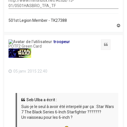
http://www.mintinbox.net/Actus/15-
01/0501HASBRO_TFA_TF
501st Legion Member - TK27388
H
a
u
t
troopeur
Citation
POTF2 Green Card
05 janv. 2015 22:40
Seb Ulba a écrit :
Suis-je le seul à avoir été interpelé par ça : Star Wars
7 The Black Series 6-Inch Starfighter ???????
Un vaisseau pour les 6-inch ?