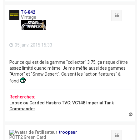
u
t
TK-842
Citation
Vintage
05 janv. 2015 15:33
Pour ce qui est de la gamme "collector" 3.75, ça risque d'être
assez limité quand même. Je me méfie aussi des gammes
"Armor" et "Snow Desert". Ca sent les "action features" à
fond
Recherches:
Loose ou Carded Hasbro TVC: VC148 Imperial Tank
Commander
H
a
u
t
troopeur
Citation
POTF2 Green Card