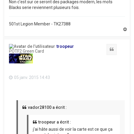
Non c'est sur ce seront des packages modern, les mots
Blacks serie reviennent plusieurs fois.
501st Legion Member - TK27388
H
a
u
t
troopeur
Citation
POTF2 Green Card
05 janv. 2015 14:43
vador28100 a écrit :
troopeur a écrit :
j'ai hâte aussi de voir la carte est ce que ça