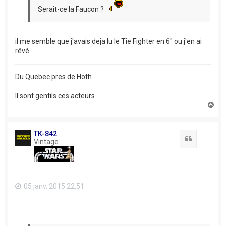
Serait-ce la Faucon ?
il me semble que j'avais deja lu le Tie Fighter en 6" ou j'en ai
rêvé.
Du Quebec pres de Hoth
Il sont gentils ces acteurs .
H
a
u
t
TK-842
Citation
Vintage
05 janv. 2015 22:51