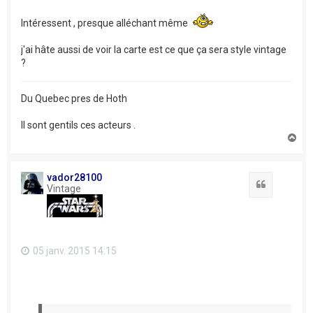
Intéressent , presque alléchant même
j'ai hâte aussi de voir la carte est ce que ça sera style vintage
?
Du Quebec pres de Hoth
Il sont gentils ces acteurs .
H
a
u
t
vador28100
Citation
Vintage
05 janv. 2015 14:15