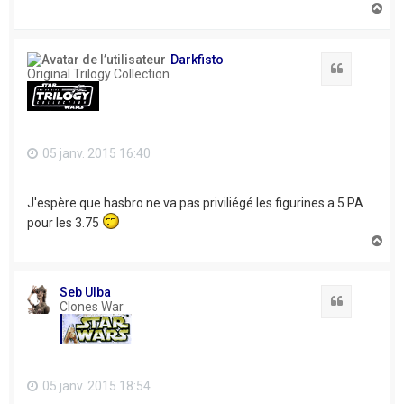
H
a
u
t
Darkfisto
Citation
Original Trilogy Collection
05 janv. 2015 16:40
J'espère que hasbro ne va pas priviliégé les figurines a 5 PA
pour les 3.75
H
a
u
t
Seb Ulba
Citation
Clones War
05 janv. 2015 18:54