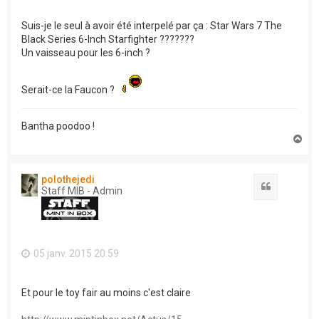
Suis-je le seul à avoir été interpelé par ça : Star Wars 7 The
Black Series 6-Inch Starfighter ???????
Un vaisseau pour les 6-inch ?
Serait-ce la Faucon ?
Bantha poodoo !
H
a
u
t
polothejedi
Citation
Staff MIB - Admin
05 janv. 2015 20:59
Et pour le toy fair au moins c'est claire