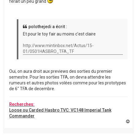
ferait un peu grand
polothejedi a écrit :
Et pour le toy fair au moins c'est claire
http://www.mintinbox.net/Actus/15-
01/0501HASBRO_TFA_TF
Oui, on aura droit aux previews des sorties du premier
semestre. Pour les sorties TFA, on devra attendre les
rumeurs et autres photos volées comme pour les prototypes
de 6" TFA de decembre.
Recherches:
Loose ou Carded Hasbro TVC: VC148 Imperial Tank
Commander
H
a
u
t