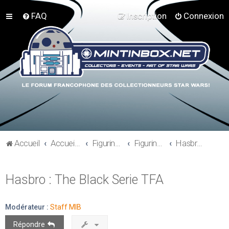
FAQ
Inscription
Connexion
Accueil
Accueil du forum
Figurines 3"3/4, Playsets, Vaisseaux,…
Figurines Actuelles
Hasbro - Star Wars The Force Awakens
Hasbro : The Black Serie TFA
Modérateur :
Staff MIB
Répondre