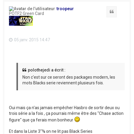
u
t
troopeur
Citation
POTF2 Green Card
05 janv. 2015 14:47
polothejedi a écrit :
Non c'est sur ce seront des packages modern, les
mots Blacks serie reviennent plusieurs fois.
Oui mais ça n'as jamais empêcher Hasbro de sortir deux ou
trois série a la fois , ça pourrais même être des "Chase action
figure" que ça ferais mon bonheur
Et dans la Liste 3"¾ on ne lit pas Black Series