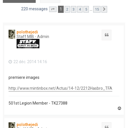
220 messages
1
…
2
3
4
5
15
Page
1
sur
15
Suivant
polothejedi
Citation
Staff MIB - Admin
22 déc. 2014 14:16
premiere images
http://www.mintinbox.net/Actus/14-12/2212Hasbro_TFA
501st Legion Member - TK27388
H
a
u
t
polothejedi
Citation