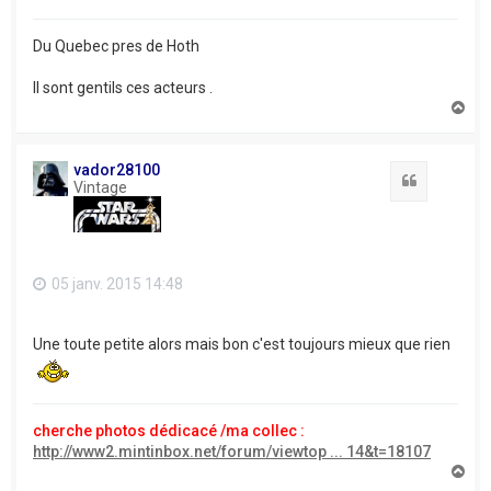
Du Quebec pres de Hoth
Il sont gentils ces acteurs .
H
a
u
t
vador28100
Citation
Vintage
05 janv. 2015 14:48
Une toute petite alors mais bon c'est toujours mieux que rien
cherche photos dédicacé /ma collec :
http://www2.mintinbox.net/forum/viewtop ... 14&t=18107
H
a