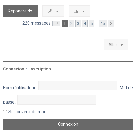
Répondre
220 messages
1
…
2
3
4
5
15
Page
1
sur
15
Suivant
Aller
Connexion
•
Inscription
Nom d’utilisateur :
Mot de
passe :
Se souvenir de moi