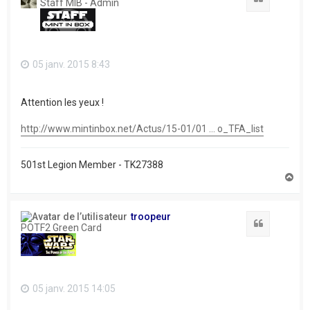
Staff MIB - Admin
05 janv. 2015 8:43
Attention les yeux !
http://www.mintinbox.net/Actus/15-01/01 ... o_TFA_list
501st Legion Member - TK27388
H
a
u
t
troopeur
Citation
POTF2 Green Card
05 janv. 2015 14:05