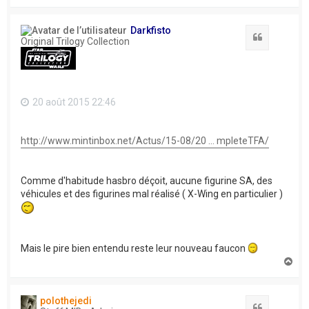
a
u
t
Darkfisto
Citation
Original Trilogy Collection
20 août 2015 22:46
http://www.mintinbox.net/Actus/15-08/20 ... mpleteTFA/
Comme d'habitude hasbro déçoit, aucune figurine SA, des
véhicules et des figurines mal réalisé ( X-Wing en particulier )
Mais le pire bien entendu reste leur nouveau faucon
H
a
u
t
polothejedi
Citation