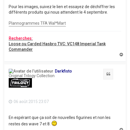
Pour les images, suivez le lien et essayez de déchiffrer les
différents produits qui nous attendent le 4 septembre.
Plannogrammes TFA Wal*Mart
Recherches:
Loose ou Carded Hasbro TVC: VC148 Imperial Tank
Commander
H
a
u
t
Darkfisto
Citation
Original Trilogy Collection
06 août 2015 23:07
En espérant que ça soit de nouvelles figurines et non les
restes des wave 7 et 8.
H