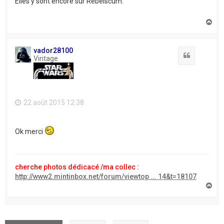
Elles y sont encore sur Rebelscum.
H
a
u
t
vador28100
Citation
Vintage
22 août 2015 12:38
Ok merci
cherche photos dédicacé /ma collec :
http://www2.mintinbox.net/forum/viewtop ... 14&t=18107
H
a
u
t