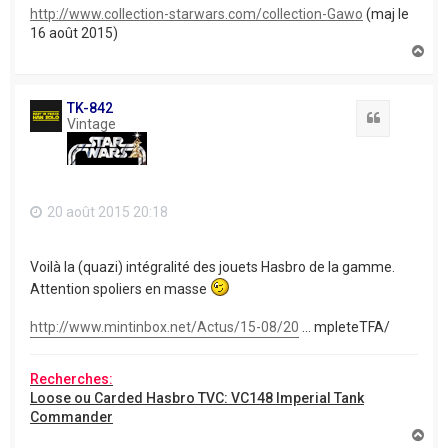
http://www.collection-starwars.com/collection-Gawo
(maj le
16 août 2015)
H
a
u
t
TK-842
Citation
Vintage
20 août 2015 20:18
Voilà la (quazi) intégralité des jouets Hasbro de la gamme.
Attention spoliers en masse
http://www.mintinbox.net/Actus/15-08/20
... mpleteTFA/
Recherches:
Loose ou Carded Hasbro TVC: VC148 Imperial Tank
Commander
H