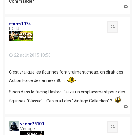
Commander
H
a
u
t
storm1974
Citation
POTJ
22 août 2015 10:56
C'est vrai que les figurines font vraiment cheap, on dirait des
Action Force des années 80....
Sinon dans le facing Hasbro, j'ai vu un emplacement pour des
figurines "Classic"... Ce serait des "Vintage Collection" ?
H
a
u
t
vador28100
Citation
Vintage