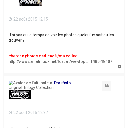
22 août 2015 12:15
J'ai pas eu le temps de voir les photos quelqu'un sait ou les
trouver ?
cherche photos dédicacé /ma collec :
http://www2.mintinbox.net/forum/viewtop ... 14&t=18107
H
a
u
t
Darkfisto
Citation
Original Trilogy Collection
22 août 2015 12:37