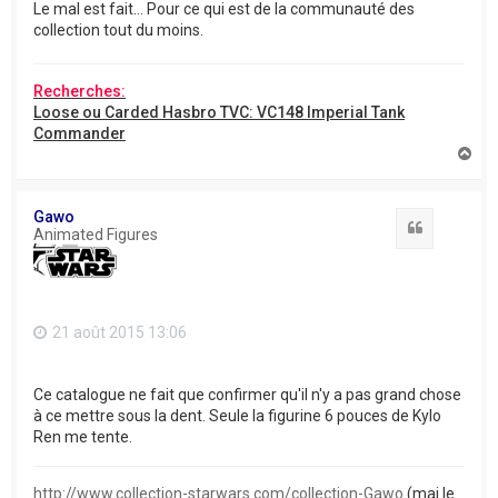
Le mal est fait... Pour ce qui est de la communauté des
collection tout du moins.
Recherches:
Loose ou Carded Hasbro TVC: VC148 Imperial Tank
Commander
H
a
u
t
Gawo
Citation
Animated Figures
21 août 2015 13:06
Ce catalogue ne fait que confirmer qu'il n'y a pas grand chose
à ce mettre sous la dent. Seule la figurine 6 pouces de Kylo
Ren me tente.
http://www.collection-starwars.com/collection-Gawo
(maj le