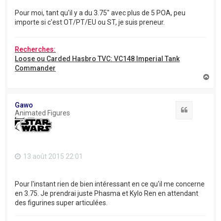
Pour moi, tant qu'il y a du 3.75" avec plus de 5 POA, peu
importe si c'est OT/PT/EU ou ST, je suis preneur.
Recherches:
Loose ou Carded Hasbro TVC: VC148 Imperial Tank
Commander
H
a
u
t
Gawo
Citation
Animated Figures
13 août 2015 22:01
Pour l'instant rien de bien intéressant en ce qu'il me concerne
en 3.75. Je prendrai juste Phasma et Kylo Ren en attendant
des figurines super articulées.