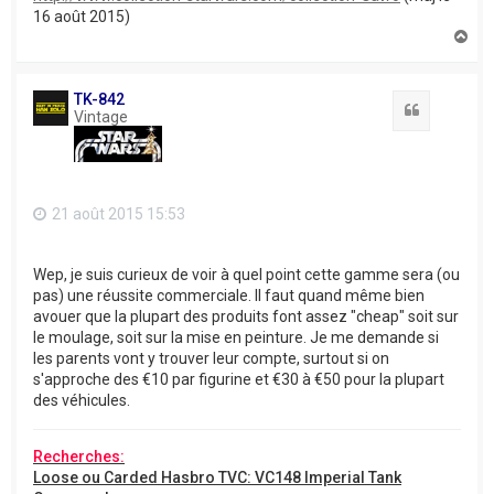
16 août 2015)
H
a
u
t
TK-842
Citation
Vintage
21 août 2015 15:53
Wep, je suis curieux de voir à quel point cette gamme sera (ou
pas) une réussite commerciale. Il faut quand même bien
avouer que la plupart des produits font assez "cheap" soit sur
le moulage, soit sur la mise en peinture. Je me demande si
les parents vont y trouver leur compte, surtout si on
s'approche des €10 par figurine et €30 à €50 pour la plupart
des véhicules.
Recherches:
Loose ou Carded Hasbro TVC: VC148 Imperial Tank