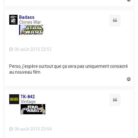
a
u
t
Badass
Citation
Clones War
06 août 2015 23:51
Perso, j'espère surtout que ça sera pas uniquement consacré
au nouveau film
H
a
u
t
TK-842
Citation
Vintage
06 août 2015 23:54