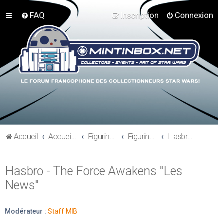
FAQ
Inscription
Connexion
Accueil
Accueil du forum
Figurines 3"3/4, Playsets, Vaisseaux,…
Figurines Actuelles
Hasbro - Star Wars The Force Awakens
Hasbro - The Force Awakens "Les
News"
Modérateur :
Staff MIB