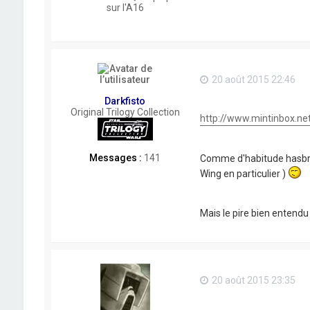
sur l'A16
20 août 2015 22:46
Darkfisto
Original Trilogy Collection
http://www.mintinbox.ne
Messages :
141
Comme d'habitude hasbro d
Wing en particulier )
Mais le pire bien entend
20 août 2015 23:35