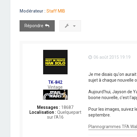
Modérateur :
Staff MIB
Répondre
06 août 2015 19:19
Je me disais qu'on aurait
sujet à chaque nouvelle o
TK-842
Vintage
Aujourd'hui, Jayson de Y
boone nouvelle, c'est l'
Messages :
18687
Pour les images, suivez l
Localisation :
Quelquepart
septembre.
sur l'A16
Plannogrammes TFA Wa