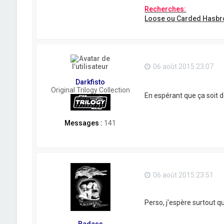
Recherches:
Loose ou Carded Hasbr
06 août 2015 23:07
Darkfisto
Original Trilogy Collection
En espérant que ça soit d
Messages :
141
06 août 2015 23:51
Perso, j'espère surtout 
Badass