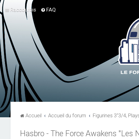
Raccourcis
FAQ
Accueil
Accueil du forum
Figurines 3"3/4, Play
Hasbro - The Force Awakens "Les 