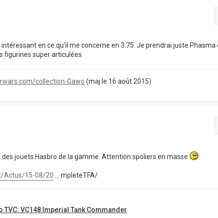
en intéressant en ce qu'il me concerne en 3.75. Je prendrai juste Phasma 
 figurines super articulées.
tarwars.com/collection-Gawo
(maj le 16 août 2015)
ité des jouets Hasbro de la gamme. Attention spoliers en masse
et/Actus/15-08/20
... mpleteTFA/
o TVC: VC148 Imperial Tank Commander