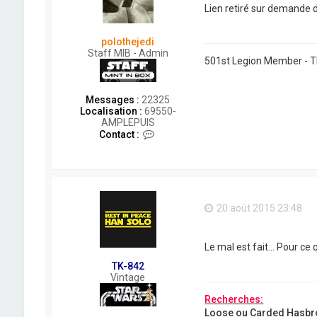
Lien retiré sur demande 
polothejedi
Staff MIB - Admin
501st Legion Member - 
Messages :
22325
Localisation :
69550-
AMPLEPUIS
C
Contact :
o
n
t
a
c
t
20 août 2015 23:48
e
r
p
o
Le mal est fait... Pour c
l
TK-842
o
Vintage
t
h
Recherches:
e
Loose ou Carded Hasbr
j