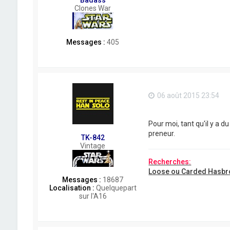
Clones War
Messages :
405
06 août 2015 23:54
Pour moi, tant qu'il y a 
preneur.
TK-842
Vintage
Recherches:
Loose ou Carded Hasbr
Messages :
18687
Localisation :
Quelquepart
sur l'A16