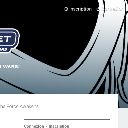
Inscription
Connexion
 The Force Awakens
Connexion
•
Inscription