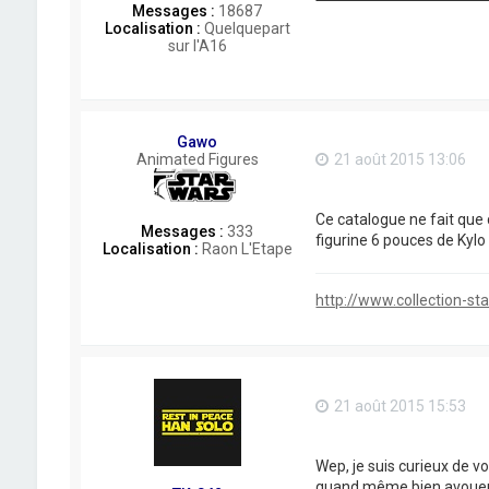
Messages :
18687
e
Localisation :
Quelquepart
d
sur l'A16
i
Gawo
Animated Figures
21 août 2015 13:06
Ce catalogue ne fait que 
Messages :
333
figurine 6 pouces de Kyl
Localisation :
Raon L'Etape
http://www.collection-s
21 août 2015 15:53
Wep, je suis curieux de v
quand même bien avouer q