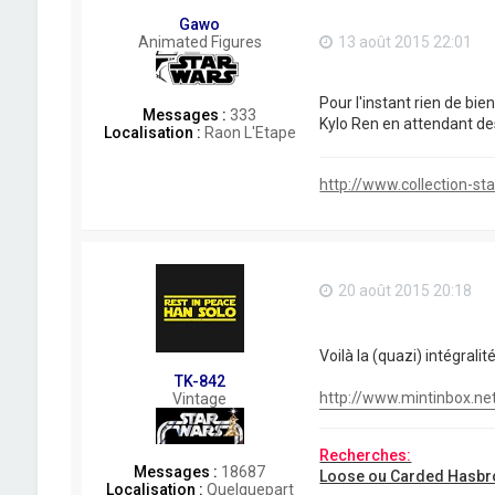
Gawo
Animated Figures
13 août 2015 22:01
Pour l'instant rien de bi
Messages :
333
Kylo Ren en attendant des
Localisation :
Raon L'Etape
http://www.collection-s
20 août 2015 20:18
Voilà la (quazi) intégral
TK-842
http://www.mintinbox.n
Vintage
Recherches:
Messages :
18687
Loose ou Carded Hasbr
Localisation :
Quelquepart