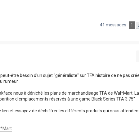
41 messages
1
 peut-être besoin d'un sujet "généraliste" sur TFA histoire de ne pas cré
u rumeur...
akface nous à déniché les plans de marchandisage TFA de Wal*Mart. L
apparition d'emplacements réservés à une game Black Series TFA 3.75"
e lien et essayez de déchiffrer les différents produits qui nous attendent
l*Mart