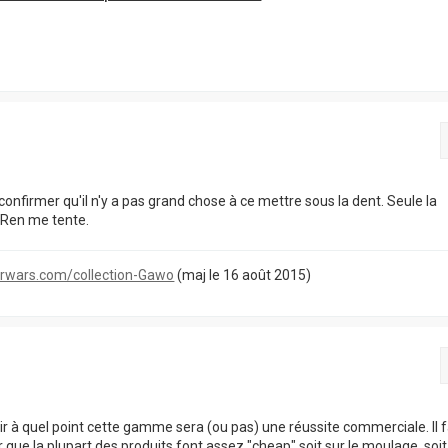
confirmer qu'il n'y a pas grand chose à ce mettre sous la dent. Seule la
o Ren me tente.
tarwars.com/collection-Gawo
(maj le 16 août 2015)
oir à quel point cette gamme sera (ou pas) une réussite commerciale. Il 
ue la plupart des produits font assez "cheap" soit sur le moulage, soit