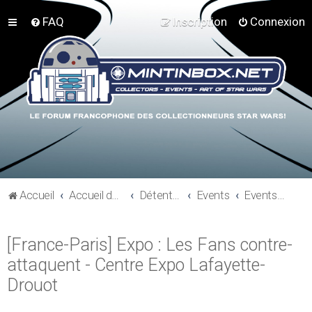
FAQ
Inscription
Connexion
Accueil
Accueil du forum
Détente et communauté Mint In Box
Events
Events - Sortie - Salons
[France-Paris] Expo : Les Fans contre-
attaquent - Centre Expo Lafayette-
Drouot