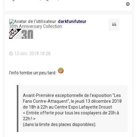
H
a
u
t
darkfunifuteur
Citation
30th Anniversary Collection
12 déc. 2018 18:28
l'info tombe un peu tard
Avant-Première exceptionnelle de l'exposition "Les
Fans Contre-Attaquent", le jeudi 13 décembre 2018
de 18h à 22h au Centre Expo Lafayette Drouot
< Entrée offerte pour tous les cosplayers de 20h à
22h ! >
(dans la limite des places disponibles).