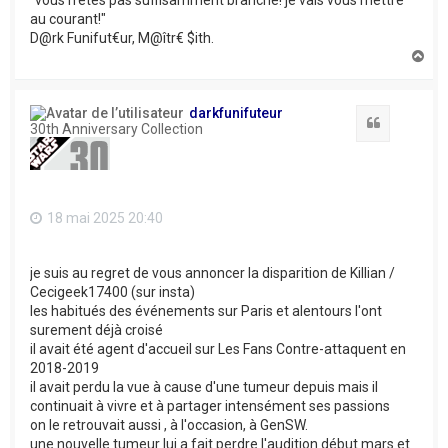
"vous n'êtes pas suffisamment branché! je vais vous mettre
au courant!"
D@rk Funifut€ur, M@îtr€ $ith.
H
a
u
t
darkfunifuteur
Citation
30th Anniversary Collection
18 mai 2025 20:40
je suis au regret de vous annoncer la disparition de Killian /
Cecigeek17400 (sur insta)
les habitués des événements sur Paris et alentours l'ont
surement déjà croisé
il avait été agent d'accueil sur Les Fans Contre-attaquent en
2018-2019
il avait perdu la vue à cause d'une tumeur depuis mais il
continuait à vivre et à partager intensément ses passions
on le retrouvait aussi , à l'occasion, à GenSW.
une nouvelle tumeur lui a fait perdre l'audition début mars et