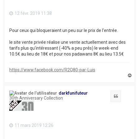
12 févr. 2019 11:38
Pour ceux qui bloqueraient un peu sur le prix de l'entrée.
le site vente privée réalise une vente actuellement avec des
tarifs plus qu'intéressant (-40% a peu prés) le week-end
10.5€ au lieu de 18€ et pour nos padawans 8€ au lieu 13.5€
https://www.facebook.com/R2Q80-par-Luis
H
a
u
t
darkfunifuteur
Citation
30th Anniversary Collection
11 mars 2019 12:26