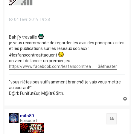
04 févr. 2019 19:28
Bah j'y travaille
je vous recommande de regarder les avis des principaux sites
et les publications sur les réseaux sociaux :
#lesfanscontreattaquent
on vient de lancer un premier jeu :
https://www.facebook.com/lesfanscontrea ... =3&theater
"vous n'êtes pas suffisamment branché! je vais vous mettre
au courant!"
D@rk Funifut€ur, M@îtr€ $ith.
H
a
u
t
milo80
Citation
Episode I