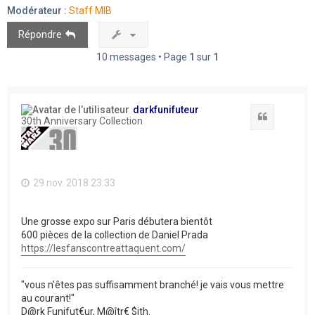
Modérateur :
Staff MIB
Répondre
10 messages • Page
1
sur
1
darkfunifuteur
Citation
30th Anniversary Collection
29 nov. 2018 23:33
Une grosse expo sur Paris débutera bientôt
600 pièces de la collection de Daniel Prada
https://lesfanscontreattaquent.com/
"vous n'êtes pas suffisamment branché! je vais vous mettre
au courant!"
D@rk Funifut€ur, M@îtr€ $ith.