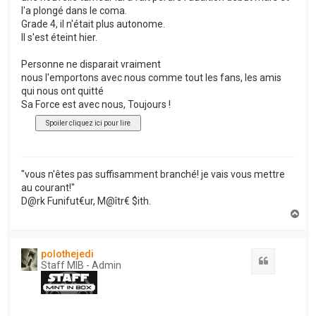
l'a plongé dans le coma.
Grade 4, il n'était plus autonome.
Il s'est éteint hier.
Personne ne disparait vraiment
nous l'emportons avec nous comme tout les fans, les amis
qui nous ont quitté
Sa Force est avec nous, Toujours !
"vous n'êtes pas suffisamment branché! je vais vous mettre
au courant!"
D@rk Funifut€ur, M@îtr€ $ith.
H
a
u
t
polothejedi
Citation
Staff MIB - Admin