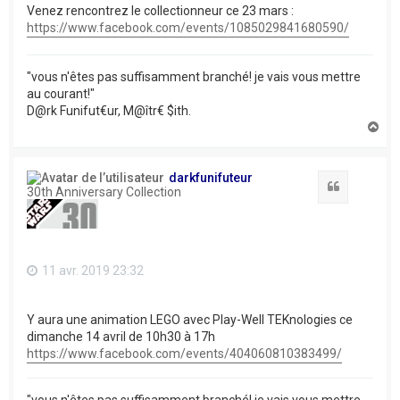
Venez rencontrez le collectionneur ce 23 mars :
https://www.facebook.com/events/1085029841680590/
"vous n'êtes pas suffisamment branché! je vais vous mettre
au courant!"
D@rk Funifut€ur, M@îtr€ $ith.
H
a
u
t
darkfunifuteur
Citation
30th Anniversary Collection
11 avr. 2019 23:32
Y aura une animation LEGO avec Play-Well TEKnologies ce
dimanche 14 avril de 10h30 à 17h
https://www.facebook.com/events/404060810383499/