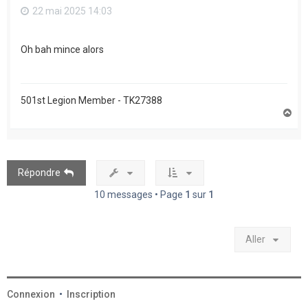
22 mai 2025 14:03
Oh bah mince alors
501st Legion Member - TK27388
H
a
u
t
Répondre
10 messages • Page
1
sur
1
Aller
Connexion
•
Inscription