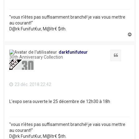
"vous n'êtes pas suffisamment branché! je vais vous mettre
au courant!"
D@rk Funifut€ur, M@îtr€ $ith.
H
a
u
t
darkfunifuteur
Citation
30th Anniversary Collection
23 déc. 2018 22:42
L'expo sera ouverte le 25 décembre de 12h30 à 18h
"vous n'êtes pas suffisamment branché! je vais vous mettre
au courant!"
D@rk Funifut€ur, M@îtr€ $ith.