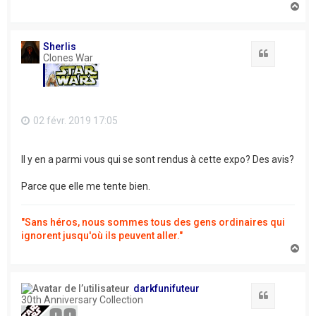
H
a
u
t
Sherlis
Citation
Clones War
02 févr. 2019 17:05
Il y en a parmi vous qui se sont rendus à cette expo? Des avis?
Parce que elle me tente bien.
"Sans héros, nous sommes tous des gens ordinaires qui
ignorent jusqu'où ils peuvent aller."
H
a
u
t
darkfunifuteur
Citation
30th Anniversary Collection