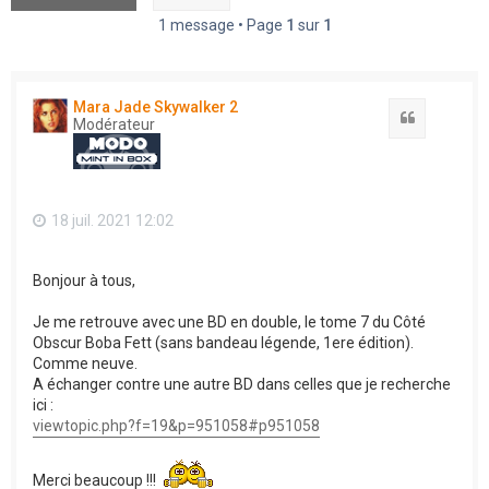
1 message • Page
1
sur
1
Mara Jade Skywalker 2
Citation
Modérateur
18 juil. 2021 12:02
Bonjour à tous,
Je me retrouve avec une BD en double, le tome 7 du Côté
Obscur Boba Fett (sans bandeau légende, 1ere édition).
Comme neuve.
A échanger contre une autre BD dans celles que je recherche
ici :
viewtopic.php?f=19&p=951058#p951058
Merci beaucoup !!!