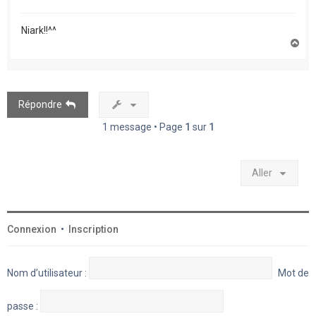
Niark!!^^
H
a
u
t
Répondre
1 message • Page
1
sur
1
Aller
Connexion
•
Inscription
Nom d’utilisateur :
Mot de
passe :