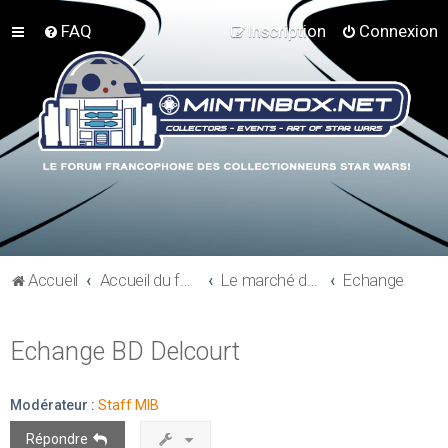
FAQ
Inscription
Connexion
Accueil
Accueil du forum
Le marché du collectionneur
Echange
Echange BD Delcourt
Modérateur :
Staff MIB
Répondre