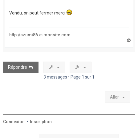
Vendu, on peut fermer merci
http://azumi86.e-monsite.com
H
a
u
t
Répondre
3 messages • Page
1
sur
1
Aller
Connexion
•
Inscription