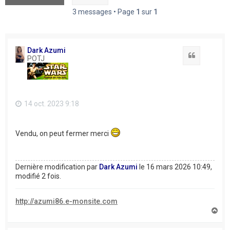
3 messages • Page
1
sur
1
Dark Azumi
Citation
POTJ
14 oct. 2023 9:18
Vendu, on peut fermer merci
Dernière modification par
Dark Azumi
le 16 mars 2026 10:49,
modifié 2 fois.
http://azumi86.e-monsite.com
H
a
u