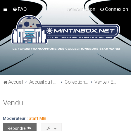
FAQ
Inscription
Connexion
Accueil
Accueil du forum
Collections hors Star Wars
Vente / Echange - Proders non SW
Vendu
Modérateur :
Staff MIB
Répondre