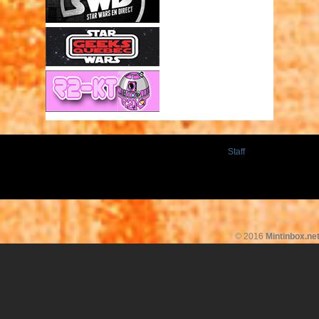
Staff
© 2016
Mintinbox.ne