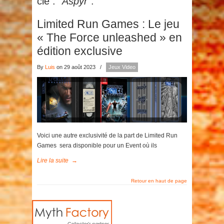
clé :
"Aspyr"
.
Limited Run Games : Le jeu
« The Force unleashed » en
édition exclusive
By
Luis
on 29 août 2023
/
Jeux Video
Voici une autre exclusivité de la part de Limited Run
Games sera disponible pour un Event où ils
Lire la suite
→
Retour en haut de page