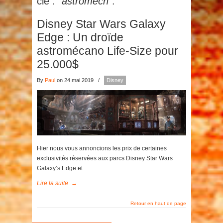
clé :
"astromech"
.
Disney Star Wars Galaxy
Edge : Un droïde
astromécano Life-Size pour
25.000$
By
Paul
on 24 mai 2019
/
Disney
Hier nous vous annoncions les prix de certaines
exclusivités réservées aux parcs Disney Star Wars
Galaxy’s Edge et
Lire la suite
→
Retour en haut de page