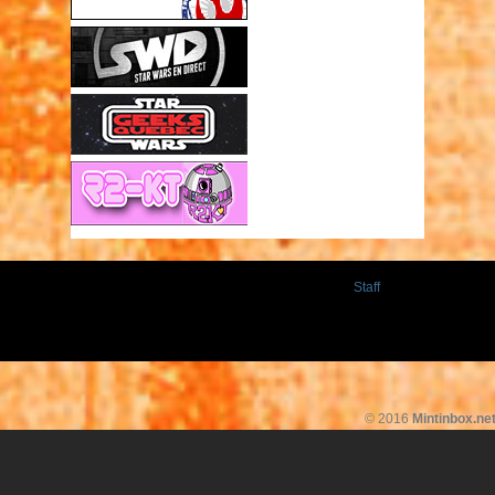
Staff
© 2016
Mintinbox.ne