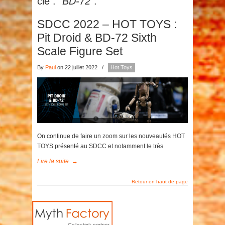
clé :
"BD-72"
.
SDCC 2022 – HOT TOYS :
Pit Droid & BD-72 Sixth
Scale Figure Set
By
Paul
on 22 juillet 2022
/
Hot Toys
On continue de faire un zoom sur les nouveautés HOT
TOYS présenté au SDCC et notamment le très
Lire la suite
→
Retour en haut de page