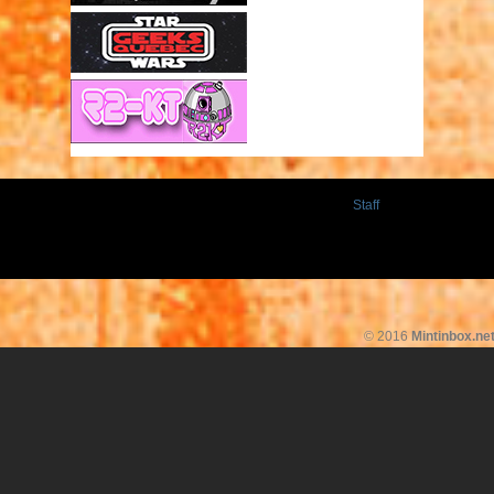
Staff
© 2016
Mintinbox.ne