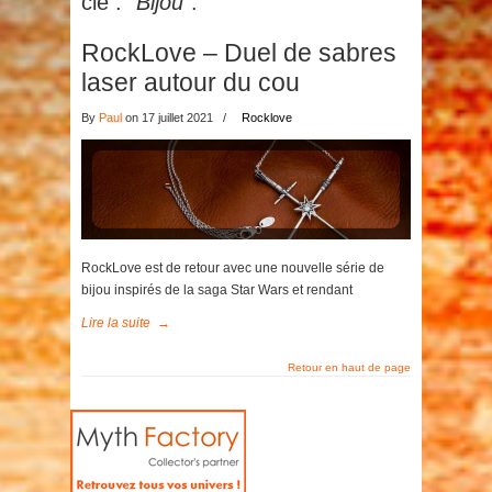
clé :
"Bijou"
.
RockLove – Duel de sabres
laser autour du cou
By
Paul
on 17 juillet 2021
/
Rocklove
RockLove est de retour avec une nouvelle série de
bijou inspirés de la saga Star Wars et rendant
Lire la suite
→
Retour en haut de page