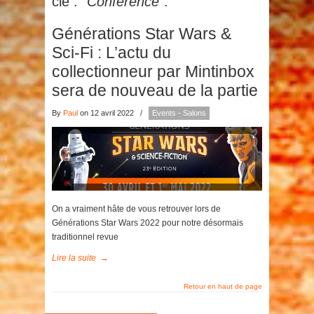
clé :
"Conférence"
.
Générations Star Wars &
Sci-Fi : L’actu du
collectionneur par Mintinbox
sera de nouveau de la partie
By
Paul
on 12 avril 2022
/
Events - Salons
On a vraiment hâte de vous retrouver lors de
Générations Star Wars 2022 pour notre désormais
traditionnel revue
Lire la suite
→
Retour en haut de page