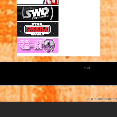
Staff
© 2016
Mintinbox.ne