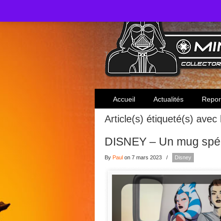
Toute l'actualité des collectionneurs Star W
Accueil
Actualités
Repor
Article(s) étiqueté(s) avec
DISNEY – Un mug spéc
By
Paul
on 7 mars 2023
/
Disney