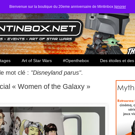
Bienvenue sur la boutique du 20eme anniversaire de Mintinbox
Ignorer
ars
tages
Art of Star Wars
#Openthebox
Des étoiles et des
 le mot clé :
"Disneyland parus"
.
ial « Women of the Galaxy »