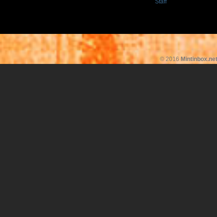
Staff
© 2016
Mintinbox.ne