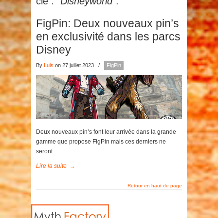
clé :
"Disneyworld"
.
FigPin: Deux nouveaux pin’s
en exclusivité dans les parcs
Disney
By
Luis
on 27 juillet 2023
/
FigPin
Deux nouveaux pin’s font leur arrivée dans la grande
gamme que propose FigPin mais ces derniers ne
seront
Lire la suite
→
Retour en haut de page