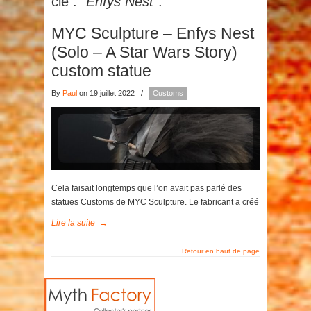
clé :
"Enfys Nest"
.
MYC Sculpture – Enfys Nest
(Solo – A Star Wars Story)
custom statue
By
Paul
on 19 juillet 2022
/
Customs
Cela faisait longtemps que l’on avait pas parlé des
statues Customs de MYC Sculpture. Le fabricant a créé
Lire la suite
→
Retour en haut de page