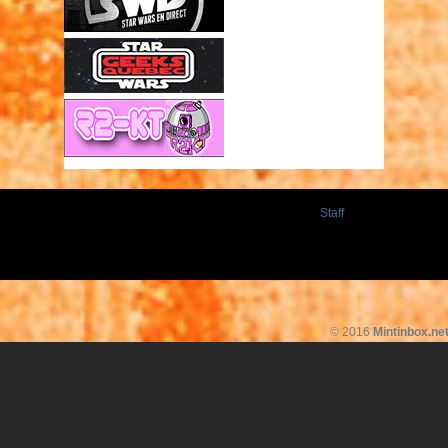
Staff
© 2016
Mintinbox.ne