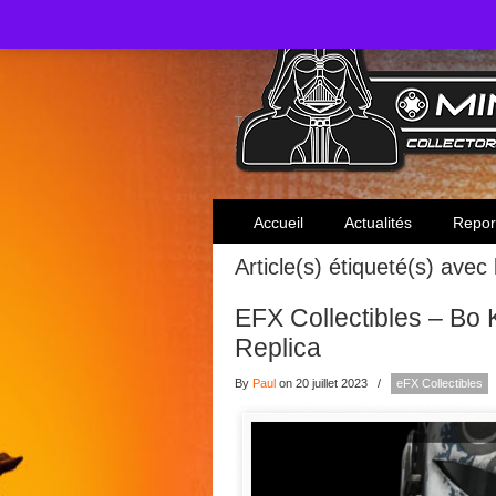
Toute l'actualité des collectionneurs Star W
Accueil
Actualités
Repor
Article(s) étiqueté(s) avec
EFX Collectibles – Bo
Replica
By
Paul
on 20 juillet 2023
/
eFX Collectibles