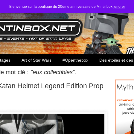
Bienvenue sur la boutique du 20eme anniversaire de Mintinbox
Ignorer
ars
tages
Art of Star Wars
#Openthebox
Des étoiles et des
 le mot clé :
"eux collectibles"
.
 Katan Helmet Legend Edition Prop