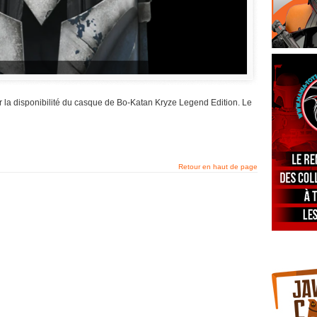
r la disponibilité du casque de Bo-Katan Kryze Legend Edition. Le
Retour en haut de page