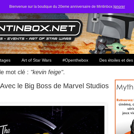
Bienvenue sur la boutique du 20eme anniversaire de Mintinbox
Ignorer
ars
tages
Art of Star Wars
#Openthebox
Des étoiles et des
 le mot clé :
"kevin feige"
.
Avec le Big Boss de Marvel Studios