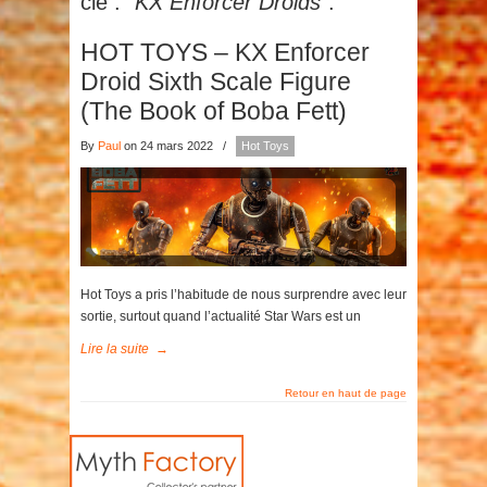
clé :
"KX Enforcer Droids"
.
HOT TOYS – KX Enforcer
Droid Sixth Scale Figure
(The Book of Boba Fett)
By
Paul
on 24 mars 2022
/
Hot Toys
Hot Toys a pris l’habitude de nous surprendre avec leur
sortie, surtout quand l’actualité Star Wars est un
Lire la suite
→
Retour en haut de page