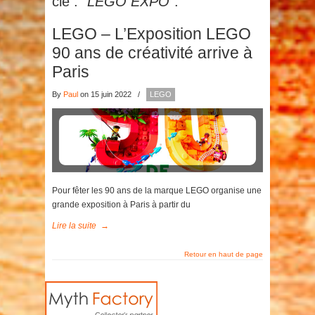
clé :
"LEGO EXPO"
.
LEGO – L’Exposition LEGO
90 ans de créativité arrive à
Paris
By
Paul
on 15 juin 2022
/
LEGO
Pour fêter les 90 ans de la marque LEGO organise une
grande exposition à Paris à partir du
Lire la suite
→
Retour en haut de page