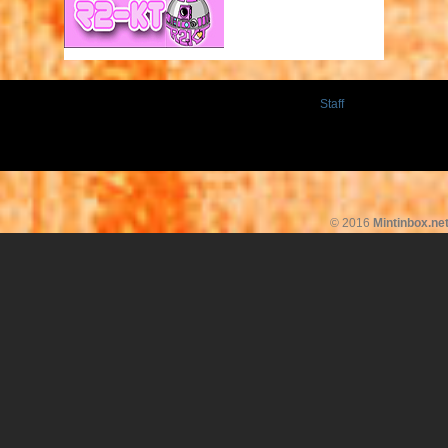
Staff
© 2016
Mintinbox.ne