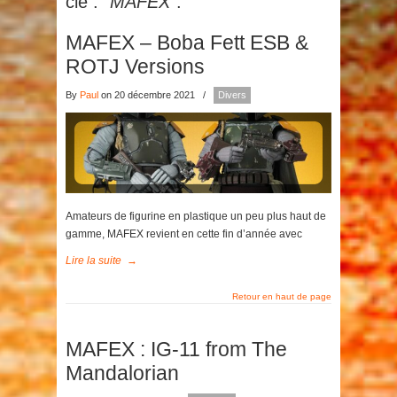
clé :
"MAFEX"
.
MAFEX – Boba Fett ESB &
ROTJ Versions
By
Paul
on 20 décembre 2021
/
Divers
Amateurs de figurine en plastique un peu plus haut de
gamme, MAFEX revient en cette fin d’année avec
Lire la suite
→
Retour en haut de page
MAFEX : IG-11 from The
Mandalorian