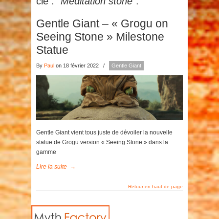
clé :
"Meditation stone"
.
Gentle Giant – « Grogu on
Seeing Stone » Milestone
Statue
By
Paul
on 18 février 2022
/
Gentle Giant
Gentle Giant vient tous juste de dévoiler la nouvelle
statue de Grogu version « Seeing Stone » dans la
gamme
Lire la suite
→
Retour en haut de page