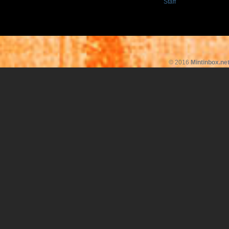
Staff
© 2016
Mintinbox.ne