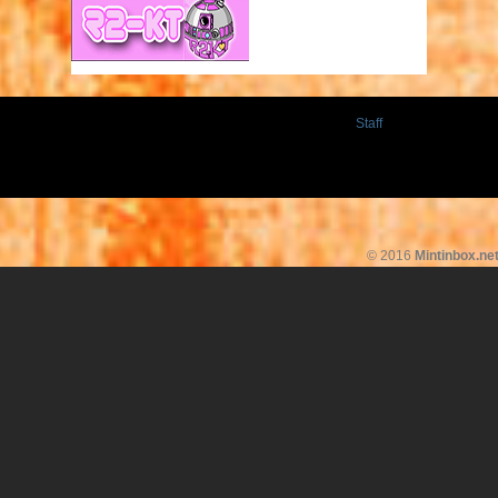
Staff
© 2016
Mintinbox.ne