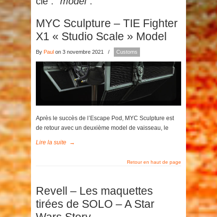
clé :
"model"
.
MYC Sculpture – TIE Fighter
X1 « Studio Scale » Model
By
Paul
on 3 novembre 2021
/
Customs
Après le succès de l’Escape Pod, MYC Sculpture est
de retour avec un deuxième model de vaisseau, le
Lire la suite
→
Retour en haut de page
Revell – Les maquettes
tirées de SOLO – A Star