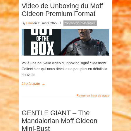
Video de Unboxing du Moff
Gideon Premium Format
By
Paul
on 15 mars 2022
/
Sideshow Collectibles
Voilà une nouvelle vidéo d’unboxing signé Sideshow
Collectibles qui nous dévoile un peu plus en détails la
nouvelle
Lire la suite
→
Retour en haut de page
GENTLE GIANT – The
Mandalorian Moff Gideon
Mini-Bust