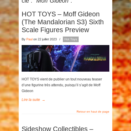
clé :
"Moff Gideon"
.
HOT TOYS – Moff Gideon
(The Mandalorian S3) Sixth
Scale Figures Preview
By
Paul
on 22 juillet 2023
/
Hot Toys
HOT TOYS vient de publier un tout nouveau teaser
d’une figurine très attendu, puisqu’il s’agit de Moff
Gideon
Lire la suite
→
Retour en haut de page
Sideshow Collectibles –