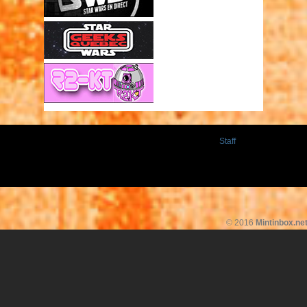
Staff
© 2016
Mintinbox.ne