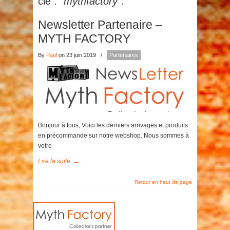
clé :
"mythfactory"
.
Newsletter Partenaire –
MYTH FACTORY
By
Paul
on 23 juin 2019
/
Partenaires
Bonjour à tous, Voici les derniers arrivages et produits
en précommande sur notre webshop. Nous sommes à
votre
Lire la suite
→
Retour en haut de page