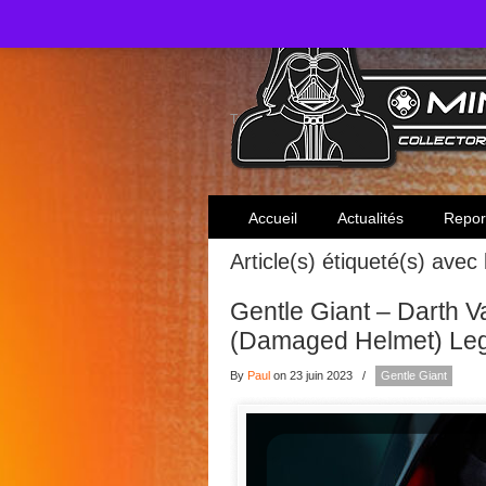
Toute l'actualité des collectionneurs Star W
Accueil
Actualités
Repor
Article(s) étiqueté(s) avec
Gentle Giant – Darth 
(Damaged Helmet) Leg
By
Paul
on 23 juin 2023
/
Gentle Giant