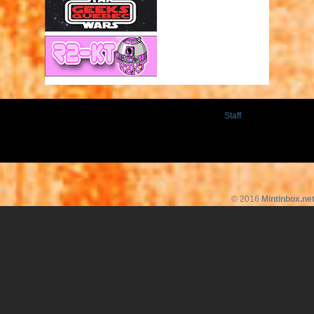
Staff
© 2016
Mintinbox.ne