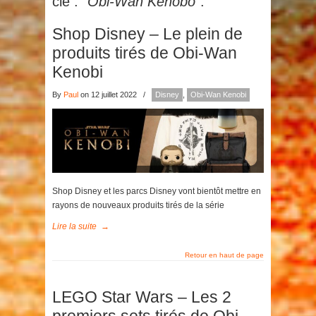
clé :
"Obi-Wan Kenobo"
.
Shop Disney – Le plein de
produits tirés de Obi-Wan
Kenobi
By
Paul
on 12 juillet 2022
/
Disney
,
Obi-Wan Kenobi
Shop Disney et les parcs Disney vont bientôt mettre en
rayons de nouveaux produits tirés de la série
Lire la suite
→
Retour en haut de page
LEGO Star Wars – Les 2